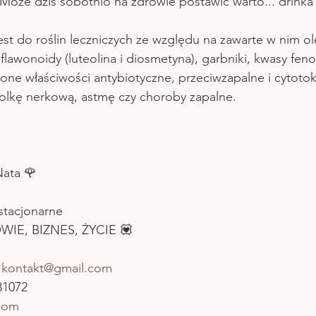
 Może dziś sobotnio na zdrowie postawić warto... drin
est do roślin leczniczych ze względu na zawarte w nim ole
lawonoidy (luteolina i diosmetyna), garbniki, kwasy fen
 one właściwości antybiotyczne, przeciwzapalne i cytotok
olkę nerkową, astmę czy choroby zapalne.
ata 🌹
 stacjonarne
WIE, BIZNES, ŻYCIE 💟
y.kontakt@gmail.com
31072
com