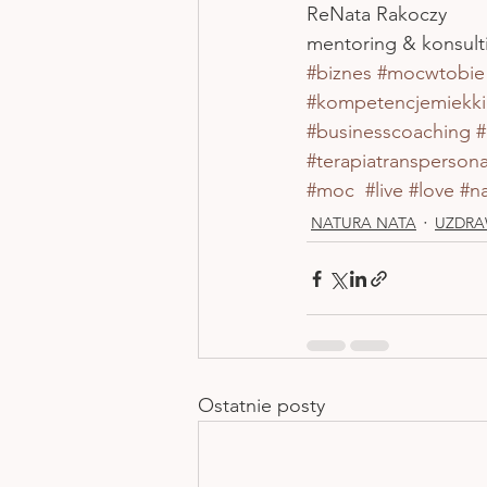
ReNata Rakoczy 
mentoring & konsult
#biznes
#mocwtobie
#kompetencjemiekki
#businesscoaching
#
#terapiatransperson
#moc
#live
#love
#n
NATURA NATA
UZDRA
Ostatnie posty