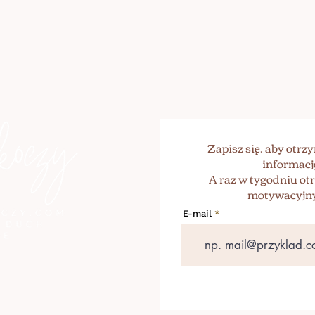
PRA
WID
Zapisz się, aby otr
informacj
A raz w tygodniu o
motywacyjny
E-mail