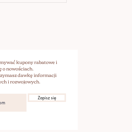
WDA LUBI BYĆ
OCZNA...
zymywać kupony rabatowe i
ę o nowościach.
trzymasz dawkę informacji
ch i rozwojowych.
Zapisz się