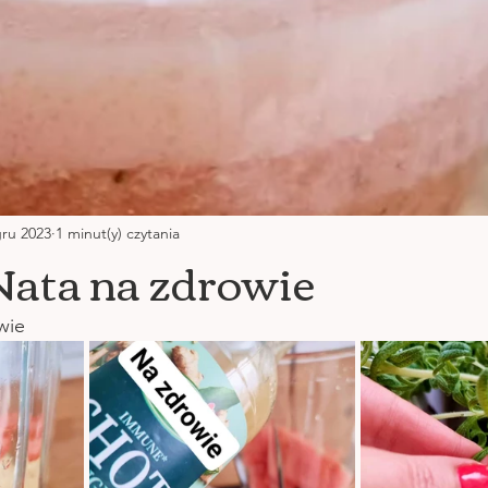
gru 2023
1 minut(y) czytania
ata na zdrowie
wie 