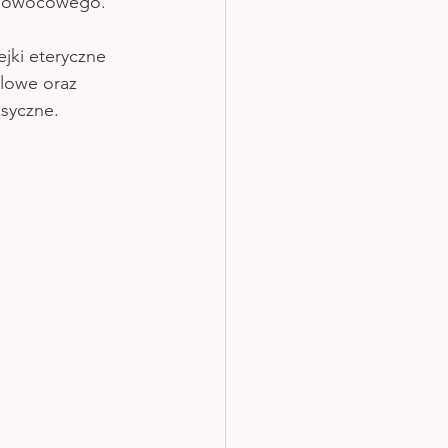
ka owocowego.
jki eteryczne 
olowe oraz 
syczne. 