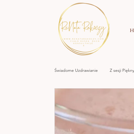
H
Świadome Uzdrawianie
Z sesji Pięk
MOC KREACJI MIŁOWANIA
NATURA NATA