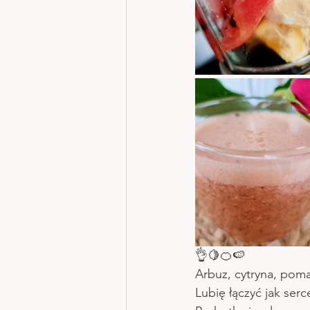
👌🍋🍊🍉
Arbuz, cytryna, poma
Lubię łączyć jak ser