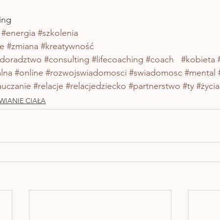
ing
#energia
#szkolenia
e
#zmiana
#kreatywność
doradztwo
#consulting
#lifecoaching
#coach
#kobieta
alna
#online
#rozwojswiadomosci
#swiadomosc
#mental
auczanie
#relacje
#relacjedziecko
#partnerstwo
#ty
#życi
WIANIE CIAŁA