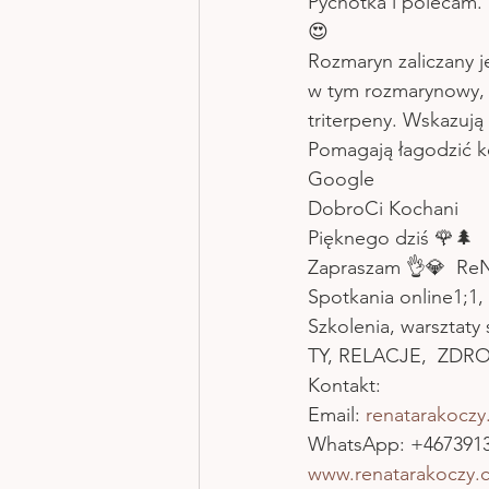
Pychotka i polecam.
😍 
Rozmaryn zaliczany j
w tym rozmarynowy, f
triterpeny. Wskazują
Pomagają łagodzić k
Google
DobroCi Kochani 
Pięknego dziś 🌹🌲
Zapraszam 👌💎  ReN
Spotkania online1;1, 
Szkolenia, warsztaty
TY, RELACJE,  ZDRO
Kontakt: 
Email: 
renatarakocz
WhatsApp: +467391
www.renatarakoczy.