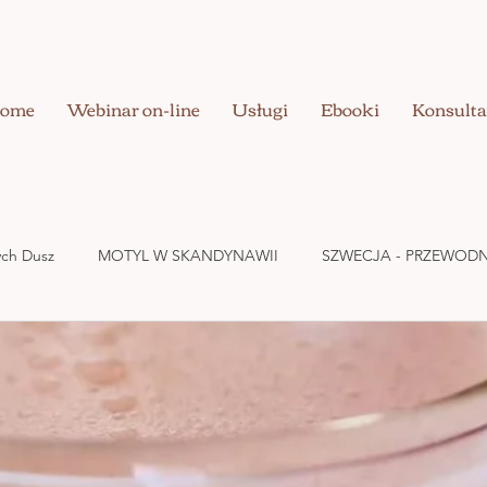
ome
Webinar on-line
Usługi
Ebooki
Konsulta
nych Dusz
MOTYL W SKANDYNAWII
SZWECJA - PRZEWODN
UZDRAWIANIE CIAŁA
BIZNES W DOBREJ ENERGII
MIŁOŚ