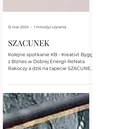
12 mar 2024
1 minut(y) czytania
SZACUNEK
Kolejne spotkanie KB - Kreativt Bygg
z Biznes w Dobrej Energii ReNata
Rakoczy a dziś na tapecie SZACUNEK
❤️🌹🧠 Szacunek do siebie bo...