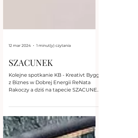
12 mar 2024
1 minut(y) czytania
SZACUNEK
Kolejne spotkanie KB - Kreativt Bygg
z Biznes w Dobrej Energii ReNata
Rakoczy a dziś na tapecie SZACUNEK
❤️🌹🧠 Szacunek do siebie bo...