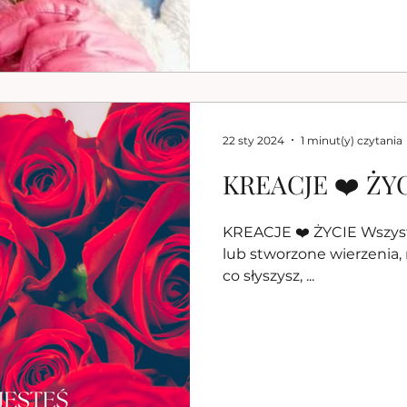
22 sty 2024
1 minut(y) czytania
KREACJE ❤️ ŻY
KREACJE ❤️ ŻYCIE Wszystko co słyszy
lub stworzone wierzenia, myśli, badania innyc
co słyszysz, ...