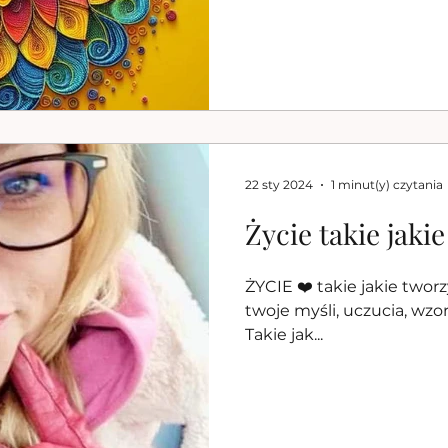
22 sty 2024
1 minut(y) czytania
Życie takie jaki
ŻYCIE ❤️ takie jakie tworzysz, kreujesz. Życie jak... wszystkie
twoje myśli, uczucia, wzorce. Życie takie jakie w Tobie ❤️
Takie jak...