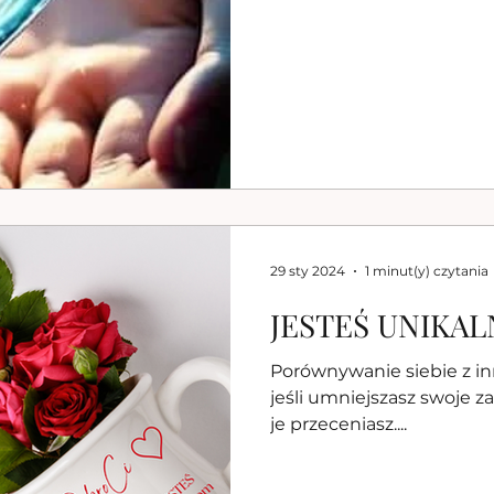
29 sty 2024
1 minut(y) czytania
JESTEŚ UNIKAL
Porównywanie siebie z in
jeśli umniejszasz swoje za
je przeceniasz....