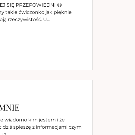
J SIĘ PRZEPOWIEDNI 😍
 takie ćwiczonko jak pięknie
ą rzeczywistość. U...
 MNIE
 dziś spieszę z informacjami czym
z...