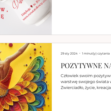
29 sty 2024
1 minut(y) czytania
POZYTYWNE N
Człowiek swoim pozyty
warstwę swojego świata 
Zwierciadło, ż