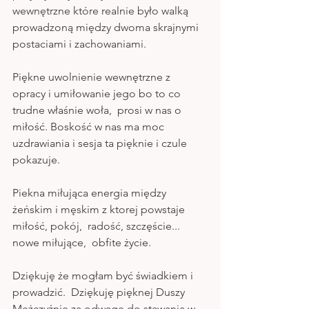
wewnętrzne które realnie było walką 
prowadzoną między dwoma skrajnymi 
postaciami i zachowaniami.
Piękne uwolnienie wewnętrzne z 
opracy i umiłowanie jego bo to co 
trudne właśnie woła,  prosi w nas o 
miłość. Boskość w nas ma moc 
uzdrawiania i sesja ta pięknie i czule 
pokazuje.
Piekna miłująca energia między 
żeńskim i męskim z ktorej powstaje 
miłość, pokój,  radość, szczęście... 
nowe miłujące,  obfite życie. 
Dziękuję że mogłam być świadkiem i 
prowadzić.  Dziękuję pięknej Duszy 
Mężczyźnie za odwagę do stawania w 