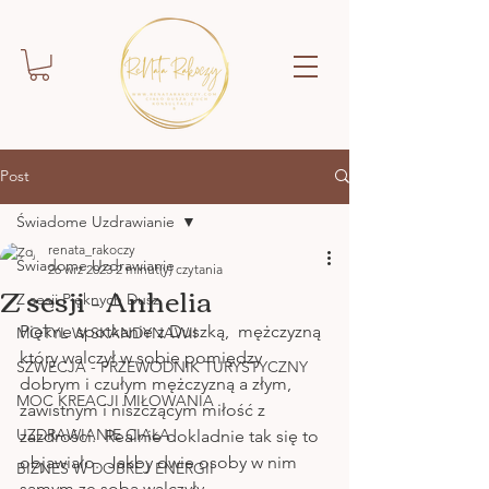
Post
Świadome Uzdrawianie
renata_rakoczy
Świadome Uzdrawianie
26 wrz 2023
2 minut(y) czytania
Z sesji - Anhelia
Z sesji Pięknych Dusz
Piękne spotkanie z Duszką,  mężczyzną 
MOTYL W SKANDYNAWII
który walczył w sobie pomiędzy 
SZWECJA - PRZEWODNIK TURYSTYCZNY
dobrym i czułym mężczyzną a złym,  
MOC KREACJI MIŁOWANIA
zawistnym i niszczącym miłość z 
UZDRAWIANIE CIAŁA
zazdrości.  Realnie dokladnie tak się to 
objawiało.  Jakby dwie osoby w nim 
BIZNES W DOBREJ ENERGII
samym ze sobą walczyły. 