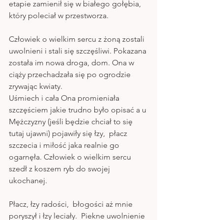
etapie zamienił się w białego gołębia, 
który poleciał w przestworza. 
Człowiek o wielkim sercu z żoną zostali 
uwolnieni i stali się szczęśliwi. Pokazana 
została im nowa droga, dom. Ona w 
ciąży przechadzała się po ogrodzie 
zrywając kwiaty. 
Uśmiech i cała Ona promieniała 
szczęściem jakie trudno było opisać a u 
Mężczyzny (jeśli będzie chciał to się 
tutaj ujawni) pojawiły się łzy,  płacz 
szczecia i miłość jaka realnie go 
ogarnęła. Człowiek o wielkim sercu 
szedł z koszem ryb do swojej 
ukochanej. 
Płacz, łzy radości,  błogości aż mnie 
poryszył i łzy leciały.  Piekne uwolnienie 