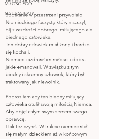
MIŁOŚĆ EGO
NATURA NATA
Spotkanie w przestrzeni przywołało 
Niemieckiego faszystę który niszczył,  
bij z zazdrości dobrego, miłującego ale 
biednego człowieka.  
Ten dobry człowiek miał żonę i bardzo 
się kochali.
Niemiec zazdrosił im miłości i dobra 
jakie emanowali. W związku z tym 
biedny i skromny człowiek, który był 
traktowany jak niewolnik.
Poprosiłam aby ten biedny miłujący 
człowieka otulił swoją miłością Niemca. 
Aby objął całym swym sercem swego 
oprawcę.  
I tak też czynił.  W trakcie niemiec stał 
się małym dzieckiem aż w końcowym 