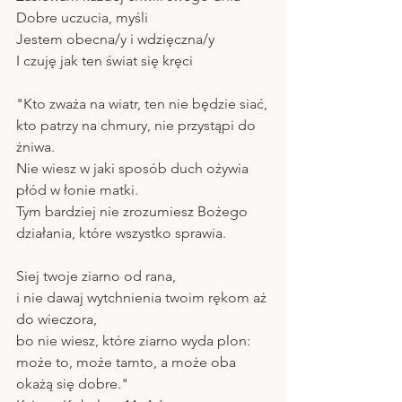
Dobre uczucia, myśli 
Jestem obecna/y i wdzięczna/y
I czuję jak ten świat się kręci 
"Kto zważa na wiatr, ten nie będzie siać,
kto patrzy na chmury, nie przystąpi do 
żniwa.
Nie wiesz w jaki sposób duch ożywia 
płód w łonie matki.
Tym bardziej nie zrozumiesz Bożego 
działania, które wszystko sprawia. 
Siej twoje ziarno od rana,
i nie dawaj wytchnienia twoim rękom aż 
do wieczora,
bo nie wiesz, które ziarno wyda plon:
może to, może tamto, a może oba 
okażą się dobre."