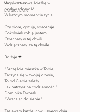
Wgrywam nową ścieżkę w 
MIŁOŚĆ EGO
podświadomość
NATURA NATA
W każdym momencie życia 
Czy piorę, gotuję, spaceruję
Cokolwiek robię jestem
Obecna/y w tej chwili
Wdzięczna/y  za tą chwilę 
Bo żyję ❤
"Szczęście mieszka w Tobie,
Zaczyna się w twojej głowie, 
To od Ciebie zależy 
Jak patrzysz na codzienność."
Dominika Dworak
"Wracając do siebie"
Zasiewam każdej chwili swego dnia