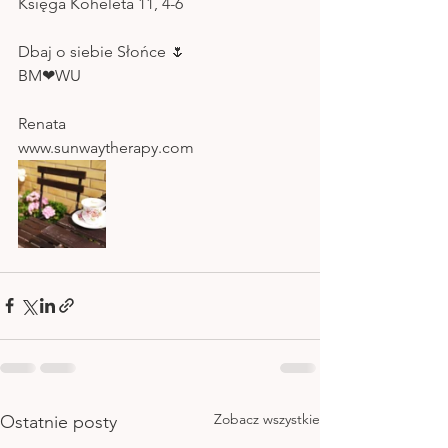
Księga Koheleta 11, 4-6
Dbaj o siebie Słońce 🌷
BM❤WU
Renata
www.sunwaytherapy.com
Zobacz wszystkie
Ostatnie posty