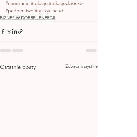
#nauczanie
#relacje
#relacjedziecko
#partnerstwo
#ty
#życiacud
BIZNES W DOBREJ ENERGII
Zobacz wszystkie
Ostatnie posty