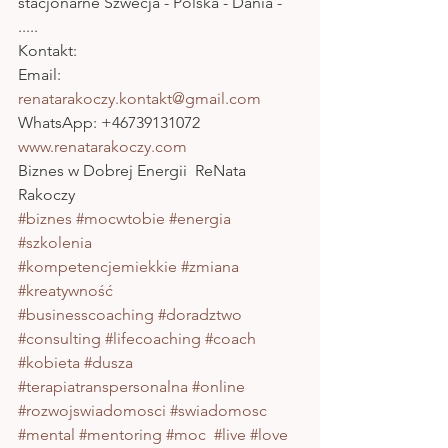
stacjonarne Szwecja - Polska - Dania - 
.....
Kontakt: 
Email: 
renatarakoczy.kontakt@gmail.com
WhatsApp: +46739131072
www.renatarakoczy.com
Biznes w Dobrej Energii  ReNata 
Rakoczy  
#biznes
#mocwtobie
#energia
#szkolenia
#kompetencjemiekkie
#zmiana
#kreatywność
#businesscoaching
#doradztwo
#consulting
#lifecoaching
#coach
#kobieta
#dusza
#terapiatranspersonalna
#online
#rozwojswiadomosci
#swiadomosc
#mental
#mentoring
#moc
#live
#love