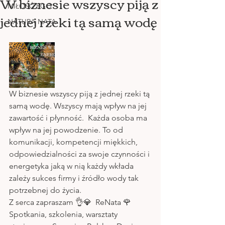
W biznesie wszyscy piją z
MIŁOŚĆ EGO
jednej rzeki tą samą wodę
NATURA NATA
W biznesie wszyscy piją z jednej rzeki tą 
samą wodę. Wszyscy mają wpływ na jej 
zawartość i płynność.  Każda osoba ma 
wpływ na jej powodzenie. To od 
komunikacji, kompetencji miękkich,  
odpowiedzialności za swoje czynności i 
energetyka jaką w nią każdy wkłada 
zależy sukces firmy i źródło wody tak 
potrzebnej do życia.
Z serca zapraszam 👌💎  ReNata 🌹
Spotkania, szkolenia, warsztaty 