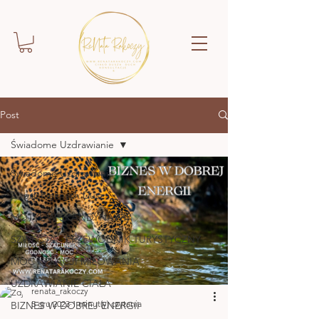
Post
Świadome Uzdrawianie
Świadome Uzdrawianie
Z sesji Pięknych Dusz
MOTYL W SKANDYNAWII
SZWECJA - PRZEWODNIK TURYSTYCZNY
MOC KREACJI MIŁOWANIA
UZDRAWIANIE CIAŁA
renata_rakoczy
5 gru 2023
1 minut(y) czytania
BIZNES W DOBREJ ENERGII