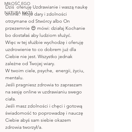
MIŁOŚĆ EGO
Dziś  oferuję Uzdrawianie i waszą naukę 
NATURA NATA
online.  Moje dary i zdolności 
otrzymane od Stwórcy albo On 
przezemnie 😍 mówi: działaj Kochanie 
bo dostałaś aby ludziom służyć. 
Więc w tej służbie wychodzę i oferuję 
uzdrowienie to co dobrem już dla 
Ciebie nie jest. Wszystko jednak 
zależne od Twojej wiary.
W twoim ciele, psyche,  energii, życiu, 
mentalu.
Jeśli pragniesz zdrowia to zapraszam 
na sesję online w uzdrawianiu swego 
ciała. 
Jeśli masz zdolności i chęci i gotową 
świadomość to poprowadzę i nauczę 
Ciebie abyś sam siebie okazem 
zdrowia tworzył/a.