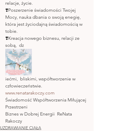
relacje, życie. 
❣️Poszerzenie świadomości Twojej 
Mocy, nauka dbania o swoją enegię, 
która jest życiodajną świadomością w 
tobie.
❣️Kreacja nowego biznesu, relacji ze 
sobą,  dz
iećmi,  bliskimi, współtworzenie w 
człowieczeństwie. 
www.renatarakoczy.com
Świadomość Współtworzenia Miłującej 
Przestrzeni 
Biznes w Dobrej Energii  ReNata 
Rakoczy
UZDRAWIANIE CIAŁA