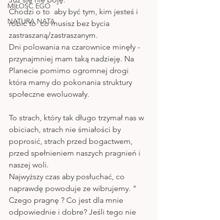
MIŁOŚĆ EGO
Chodzi o to  aby być tym, kim jesteś i 
NATURA NATA
robić to  co musisz bez bycia 
zastraszaną/zastraszanym. 
Dni polowania na czarownice minęły - 
przynajmniej mam taką nadzieję. Na 
Planecie pomimo ogromnej drogi 
która mamy do pokonania struktury 
społeczne ewoluowały. 
To strach, który tak długo trzymał nas w 
obiciach, strach nie śmiałości by 
poprosić, strach przed bogactwem, 
przed spełnieniem naszych pragnień i 
naszej woli.
Najwyższy czas aby posłuchać, co 
naprawdę powoduje ze wibrujemy. " 
Czego pragnę ? Co jest dla mnie 
odpowiednie i dobre? Jeśli tego nie 