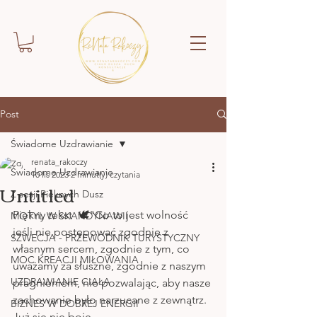
Post
Świadome Uzdrawianie
renata_rakoczy
Świadome Uzdrawianie
10 lis 2023
2 minut(y) czytania
Untitled
Z sesji Pięknych Dusz
Piękny tekst  🕊"Co to jest wolność  
MOTYL W SKANDYNAWII
jeśli nie postępować zgodnie z 
SZWECJA - PRZEWODNIK TURYSTYCZNY
własnym sercem, zgodnie z tym, co 
MOC KREACJI MIŁOWANIA
uważamy za słuszne, zgodnie z naszym 
UZDRAWIANIE CIAŁA
pragnieniem, nie pozwalając, aby nasze 
zachowanie było narzucane z zewnątrz. 
BIZNES W DOBREJ ENERGII
Już się nie boję. 