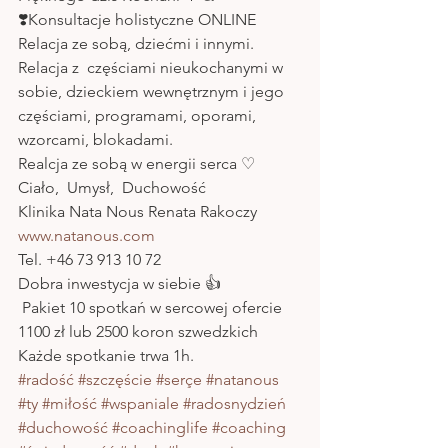
❣️Konsultacje holistyczne ONLINE 
Relacja ze sobą, dziećmi i innymi.
Relacja z  częściami nieukochanymi w 
sobie, dzieckiem wewnętrznym i jego 
częściami, programami, oporami, 
wzorcami, blokadami.
Realcja ze sobą w energii serca ♡
Ciało,  Umysł,  Duchowość 
Klinika Nata Nous Renata Rakoczy 
www.natanous.com
Tel. +46 73 913 10 72 
Dobra inwestycja w siebie 👍
 Pakiet 10 spotkań w sercowej ofercie
1100 zł lub 2500 koron szwedzkich
Każde spotkanie trwa 1h.
#radość
#szczęście
#serçe
#natanous
#ty
#miłość
#wspaniale
#radosnydzień
#duchowość
#coachinglife
#coaching