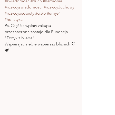
#świadomość
#duch
#harmonia
#rozwojswiadomosci
#rozwojduchowy
#rozwójosobisty
#ciało
#umysł
#holistyka
Ps. Część z wpłaty zakupu 
przeznaczona zostaje dla Fundacja 
"Dotyk z Nieba" 
Wspierając siebie wspierasz bliźnich 🤍
🕊