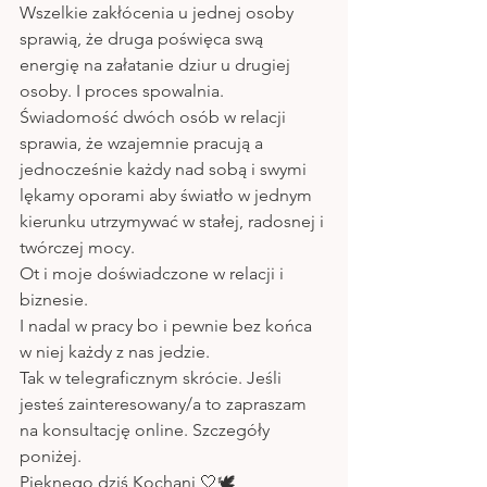
Wszelkie zakłócenia u jednej osoby 
sprawią, że druga poświęca swą 
energię na załatanie dziur u drugiej 
osoby. I proces spowalnia.
Świadomość dwóch osób w relacji 
sprawia, że wzajemnie pracują a 
jednocześnie każdy nad sobą i swymi 
lękamy oporami aby światło w jednym 
kierunku utrzymywać w stałej, radosnej i 
twórczej mocy.
Ot i moje doświadczone w relacji i 
biznesie.
I nadal w pracy bo i pewnie bez końca 
w niej każdy z nas jedzie.
Tak w telegraficznym skrócie. Jeśli 
jesteś zainteresowany/a to zapraszam 
na konsultację online. Szczegóły 
poniżej. 
Pięknego dziś Kochani 🤍🕊