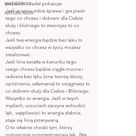
pokazało i nadal pokazuje. 
MIŁOŚĆ EGO
Jeśli w sercu tobie śpiewa i gra pieśń 
NATURA NATA
tego co chcesz i dobrem dla Ciebie 
służy i bliźniego to stworzysz to co 
chcesz.
Jeśli twa energia będzie bez lęku to 
wszystko co chcesz w życiu możesz 
zrealizować. 
Jeśli linia światła w kierunku tego 
czego chcesz będzie ciągła mocna i 
radosna bez lęku (one tworzą dziury,  
opóźnienia, załamania) to osiągniesz to 
co dobrem służy dla Ciebie i Bliźniego. 
Wszystko to energia. Jeśli w twych 
myślach, uczuciach zaczyna wchodzić 
lęk,  wątpliwości to energia słabnie,  
staje się linią przerywaną. 
O to właśnie chodzi tym, którzy 
notorycznie rozprzestrzeniają lęk.  Nie 