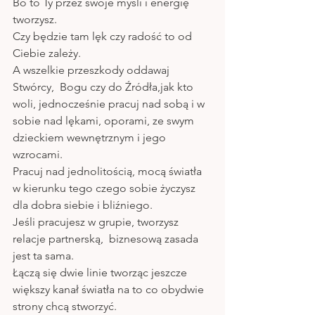
Bo to Ty przez swoje myśli i energię 
tworzysz.
Czy będzie tam lęk czy radość to od 
Ciebie zależy.
A wszelkie przeszkody oddawaj 
Stwórcy,  Bogu czy do Źródła,jak kto 
woli, jednocześnie pracuj nad sobą i w 
sobie nad lękami, oporami, ze swym 
dzieckiem wewnętrznym i jego 
wzrocami.
Pracuj nad jednolitością, mocą światła 
w kierunku tego czego sobie życzysz 
dla dobra siebie i bliźniego. 
Jeśli pracujesz w grupie, tworzysz 
relacje partnerską,  biznesową zasada 
jest ta sama.
Łączą się dwie linie tworząc jeszcze 
większy kanał światła na to co obydwie 
strony chcą stworzyć.