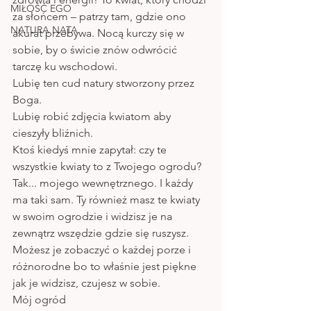
MIŁOŚĆ EGO
za słońcem – patrzy tam, gdzie ono 
NATURA NATA
akurat przebywa. Nocą kurczy się w 
sobie, by o świcie znów odwrócić 
tarczę ku wschodowi.
Lubię ten cud natury stworzony przez 
Boga.
Lubię robić zdjęcia kwiatom aby 
cieszyły bliźnich. 
Ktoś kiedyś mnie zapytał: czy te 
wszystkie kwiaty to z Twojego ogrodu?
Tak... mojego wewnętrznego. I każdy 
ma taki sam. Ty również masz te kwiaty 
w swoim ogrodzie i widzisz je na 
zewnątrz wszędzie gdzie się ruszysz.
Możesz je zobaczyć o każdej porze i 
różnorodne bo to właśnie jest piękne 
jak je widzisz, czujesz w sobie.
Mój ogród 