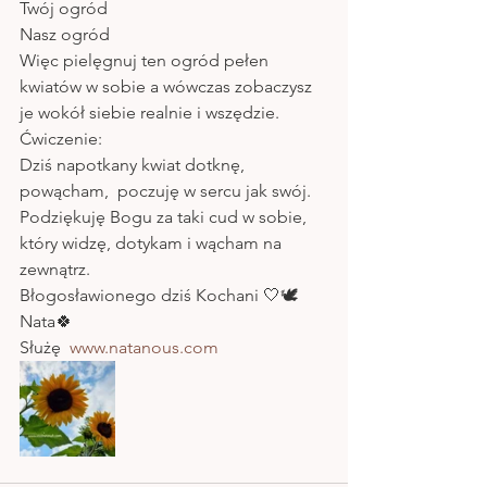
Twój ogród 
Nasz ogród 
Więc pielęgnuj ten ogród pełen 
kwiatów w sobie a wówczas zobaczysz 
je wokół siebie realnie i wszędzie.
Ćwiczenie:
Dziś napotkany kwiat dotknę, 
powącham,  poczuję w sercu jak swój. 
Podziękuję Bogu za taki cud w sobie, 
który widzę, dotykam i wącham na 
zewnątrz. 
Błogosławionego dziś Kochani 🤍🕊
Nata🍀
Służę  
www.natanous.com