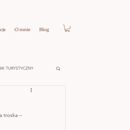
cje
O mnie
Blog
IK TURYSTYCZNY
Ć EGO
 troska – 