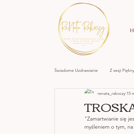
H
Świadome Uzdrawianie
Z sesji Pięk
renata_rakoczy
15 
MOC KREACJI MIŁOWANIA
TROSK
NATURA NATA
"Zamartwianie się je
myśleniem o tym, na