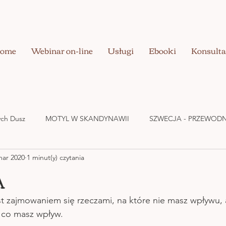
ome
Webinar on-line
Usługi
Ebooki
Konsulta
nych Dusz
MOTYL W SKANDYNAWII
SZWECJA - PRZEWODN
mar 2020
1 minut(y) czytania
UZDRAWIANIE CIAŁA
BIZNES W DOBREJ ENERGII
MIŁOŚ
A
st zajmowaniem się rzeczami, na które nie masz wpływu, a
 co masz wpływ. 