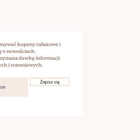
zymywać kupony rabatowe i
ę o nowościach.
trzymasz dawkę informacji
ch i rozwojowych.
Zapisz się