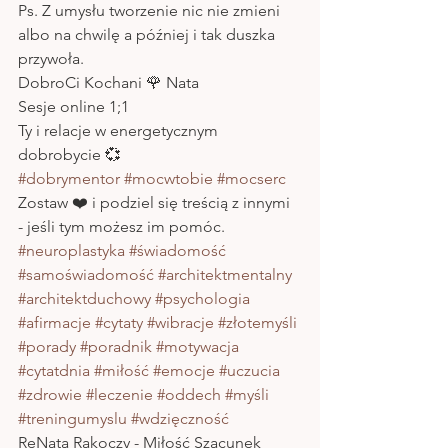
Ps. Z umysłu tworzenie nic nie zmieni 
albo na chwilę a później i tak duszka 
przywoła.  
DobroCi Kochani 🌹 Nata
Sesje online 1;1 
Ty i relacje w energetycznym 
dobrobycie 💞
#dobrymentor
#mocwtobie
#mocserc
Zostaw ❤️ i podziel się treścią z innymi 
- jeśli tym możesz im pomóc.
#neuroplastyka
#świadomość
#samoświadomość
#architektmentalny
#architektduchowy
#psychologia
#afirmacje
#cytaty
#wibracje
#złotemyśli
#porady
#poradnik
#motywacja
#cytatdnia
#miłość
#emocje
#uczucia
#zdrowie
#leczenie
#oddech
#myśli
#treningumyslu
#wdzięczność
ReNata Rakoczy - Miłość Szacunek 