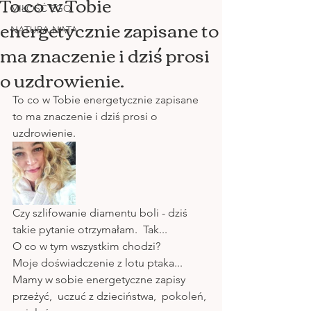
To co w Tobie
MIŁOŚĆ EGO
energetycznie zapisane to
NATURA NATA
ma znaczenie i dziś prosi
o uzdrowienie.
To co w Tobie energetycznie zapisane 
to ma znaczenie i dziś prosi o 
uzdrowienie.
Czy szlifowanie diamentu boli - dziś 
takie pytanie otrzymałam.  Tak...
O co w tym wszystkim chodzi?
Moje doświadczenie z lotu ptaka...
Mamy w sobie energetyczne zapisy 
przeżyć,  uczuć z dzieciństwa,  pokoleń, 