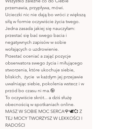
Wszystko zależne co do Ciebie 
przemawia, przypływa, mówi. 
Ucieczki nic nie dają bo wróci z większą 
siłą w formie oczywiście życia twego.
Jedna zasada jakiej się nauczyłam: 
przestać się bać swego bacia i 
negatywnych zapisów w sobie 
wołających o uzdrowienie.
Przestać oceniać a zająć pozycje 
obserwatora swego życia i miłującego 
stworzenia, które ukochuje siebie,  
bliskich,  życie  w każdym jej przejawie 
uwalniając siebie, pokolenia wstecz i w 
przód bo czasu ni ma.🤪
To oczywiście skrót... a dziś służę 
obecnością w spotkaniach online.
MASZ W SOBIE MOC SERCA🌹🕊💞 Z 
TEJ MOCY TWORZYSZ W LEKKOŚCI I 
RADOŚCI 