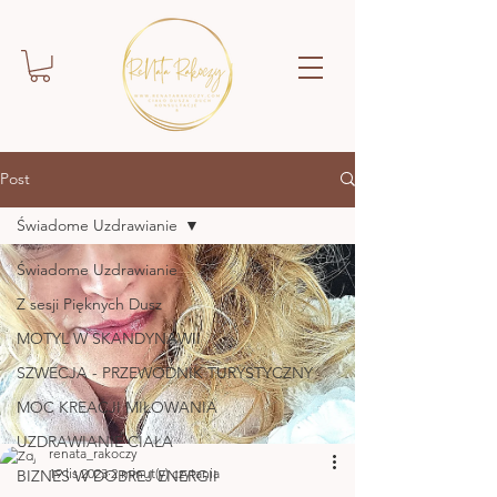
Post
Świadome Uzdrawianie
Świadome Uzdrawianie
Z sesji Pięknych Dusz
MOTYL W SKANDYNAWII
SZWECJA - PRZEWODNIK TURYSTYCZNY
MOC KREACJI MIŁOWANIA
UZDRAWIANIE CIAŁA
renata_rakoczy
19 lis 2023
2 minut(y) czytania
BIZNES W DOBREJ ENERGII