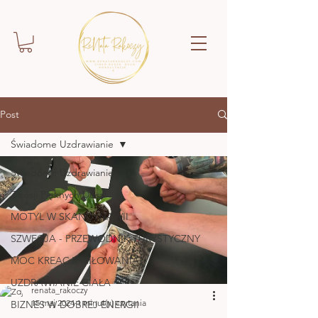
Post
Świadome Uzdrawianie
Świadome Uzdrawianie
Z sesji Pięknych Dusz
MOTYL W SKANDYNAWII
SZWECJA - PRZEWODNIK TURYSTYCZNY
MOC KREACJI MIŁOWANIA
UZDRAWIANIE CIAŁA
renata_rakoczy
15 maj 2024
1 minut(y) czytania
BIZNES W DOBREJ ENERGII