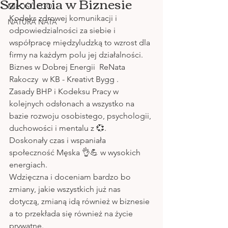
Szkolenia w Biznesie
MIŁOŚĆ EGO
Kodeks zdrowej komunikacji i 
NATURA NATA
odpowiedzialności za siebie i 
współpracę międzyludzką to wzrost dla 
firmy na każdym polu jej działalności.  
Biznes w Dobrej Energii  ReNata 
Rakoczy  w KB - Kreativt Bygg .
Zasady BHP i Kodeksu Pracy w 
kolejnych odsłonach a wszystko na 
bazie rozwoju osobistego, psychologii, 
duchowości i mentalu z 💞.
Doskonały czas i wspaniała 
społeczność Męska 👌💪 w wysokich 
energiach. 
Wdzięczna i doceniam bardzo bo 
zmiany, jakie wszystkich już nas 
dotyczą, zmianą idą również w biznesie 
a to przekłada się również na życie 
prywatne. 