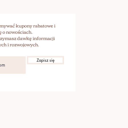
zymywać kupony rabatowe i
ę o nowościach.
trzymasz dawkę informacji
ch i rozwojowych.
Zapisz się
Polityka Prywatności