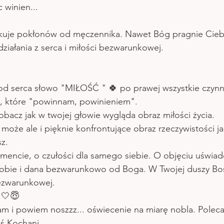
 winien...
uje pokłonów od męczennika. Nawet Bóg pragnie Ciebie
ziałania z serca i miłości bezwarunkowej. 
 od serca słowo "MIŁOŚĆ " 🍀 po prawej wszystkie czynno
, które "powinnam, powinieniem".
zobacz jak w twojej głowie wygląda obraz miłości życia. 
 może ale i pięknie konfrontujące obraz rzeczywistości ja
z.
omencie, o czułości dla samego siebie. O objęciu uświ
 Tobie i dana bezwarunkowo od Boga. W Twojej duszy Bos
bezwarunkowej.
.🤍😇
łam i powiem noszzz... oświecenie na miarę nobla. Polec
ś Kochani 