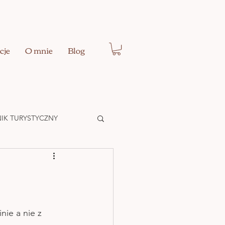
cje
O mnie
Blog
IK TURYSTYCZNY
Ć EGO
nie a nie z 