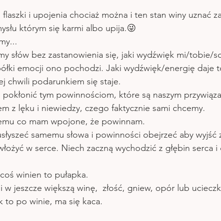
 flaszki i upojenia chociaż można i ten stan winy uznać z
słu którym się karmi albo upija.😜
my...
my słów bez zastanowienia się, jaki wydźwięk mi/tobie/s
 półki emocji ono pochodzi. Jaki wydźwięk/energię daje t
j chwili podarunkiem się staje.
i pokłonić tym powinnościom, które są naszym przywiąz
m z lęku i niewiedzy, czego faktycznie sami chcemy.
 temu co mam wpojone, że powinnam.
łyszeć samemu słowa i powinności obejrzeć aby wyjść z 
włożyć w serce. Niech zaczną wychodzić z głębin serca i
 coś winien to pułapka.
i w jeszcze większą winę,  złość, gniew, opór lub ucieczk
k to po winie, ma się kaca.