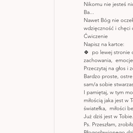
Nikomu nie jesteś nic
Ba...
Nawet Bóg nie oczek
wdzięczność i chęci d
Ćwiczenie 
Napisz na kartce:
🍀  po lewej stronie
zachowania,  emocje
Przeczytaj na głos i 
Bardzo proste, ostre
sam/a sobie stwarzas
I pamiętaj, w tym m
miłością jaka jest w
światełka,  miłości 
Już dziś jest w Tobie
Ps. Przeszłam, zrobi
Błogosławionego dzi