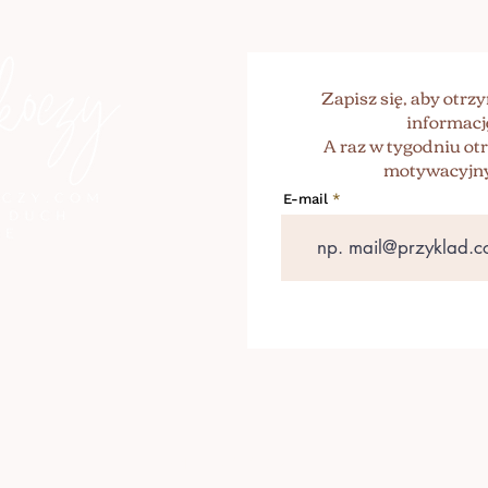
Zapisz się, aby otr
informacj
A raz w tygodniu o
motywacyjny
E-mail
+46 739 131 072