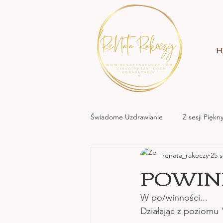
H
Świadome Uzdrawianie
Z sesji Pięk
renata_rakoczy
25 s
MOC KREACJI MIŁOWANIA
POWIN
NATURA NATA
W po/winności...
Działając z poziomu 