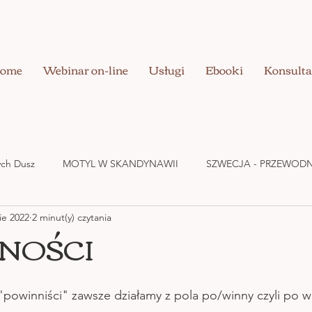
ome
Webinar on-line
Usługi
Ebooki
Konsulta
nych Dusz
MOTYL W SKANDYNAWII
SZWECJA - PRZEWODN
ie 2022
2 minut(y) czytania
UZDRAWIANIE CIAŁA
BIZNES W DOBREJ ENERGII
MIŁOŚ
NOŚCI
"powinniści" zawsze działamy z pola po/winny czyli po wi