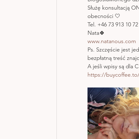
Służę konsultacją O
obecności 🤍
Tel. +46 73 913 10 72
Nata🍀
www.natanous.com
Ps. Szczęście jest je
bezpłatną treść zna
A jeśli wpisy są dla 
https://buycoffee.t