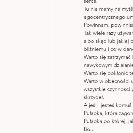
serca.
Tu nie mamy na myśli
egocentrycznego umy
Powinnam, powinniś
Tak wiele razy używa
albo skąd lub jakiej
bliźniemu i co w dane
Warto się zatrzymać 
nawykowym działanie
Warto się pokłonić
Warto w obecności us
wszystkie czynności 
skrzydeł. 
A jeśli  jesteś komuś
Pułapka, która zagon
Pułapka po której, ja
Bo...