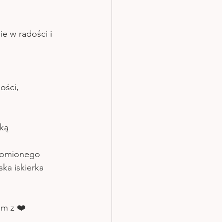
 w radości i 
ści,  
ką 
adomionego 
ka iskierka 
am z ❤️