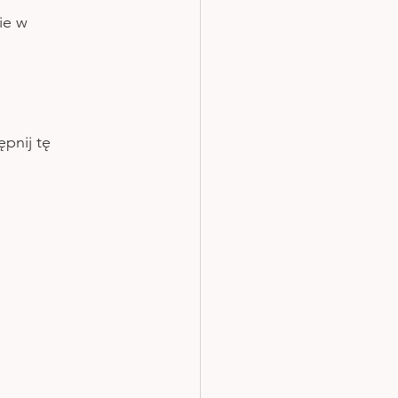
ie w 
ępnij tę 