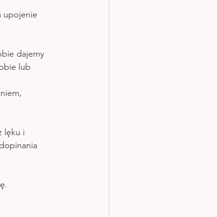
a upojenie 
obie dajemy 
obie lub 
aniem, 
lęku i 
 dopinania 
ę. 