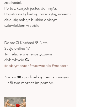
zdolności.
Po te z których jesteś dumny/a.
Popatrz na tą kartkę, przeczytaj, uwierz i 
dziel się sobą z bliskim dobrym 
człowiekiem w sobie.
DobroCi Kochani 🌹 Nata
Sesje online 1;1 
Ty i relacje w energetycznym 
dobrobycie 💞
#dobrymentor
#mocwtobie
#mocserc
Zostaw ❤️ i podziel się treścią z innymi 
- jeśli tym możesz im pomóc.