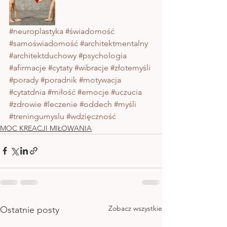
#neuroplastyka
#świadomość
#samoświadomość
#architektmentalny
#architektduchowy
#psychologia
#afirmacje
#cytaty
#wibracje
#złotemyśli
#porady
#poradnik
#motywacja
#cytatdnia
#miłość
#emocje
#uczucia
#zdrowie
#leczenie
#oddech
#myśli
#treningumyslu
#wdzięczność
MOC KREACJI MIŁOWANIA
Zobacz wszystkie
Ostatnie posty