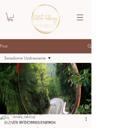
Post
Świadome Uzdrawianie
Świadome Uzdrawianie
Z sesji Pięknych Dusz
MOTYL W SKANDYNAWII
SZWECJA - PRZEWODNIK TURYSTYCZNY
MOC KREACJI MIŁOWANIA
UZDRAWIANIE CIAŁA
renata_rakoczy
7 lis 2023
2 minut(y) czytania
BIZNES W DOBREJ ENERGII