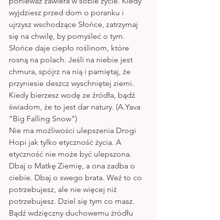
ponieważ zawiera w sobie życie. Kiedy 
wyjdziesz przed dom o poranku i 
ujrzysz wschodzące Słońce, zatrzymaj 
się na chwilę, by pomyśleć o tym. 
Słońce daje ciepło roślinom, które 
rosną na polach. Jeśli na niebie jest 
chmura, spójrz na nią i pamiętaj, że 
przyniesie deszcz wyschniętej ziemi. 
Kiedy bierzesz wodę ze źródła, bądź 
świadom, że to jest dar natury. (A.Yava 
"Big Falling Snow")
Nie ma możliwości ulepszenia Drogi 
Hopi jak tylko etyczność życia. A 
etyczność nie może być ulepszona. 
Dbaj o Matkę Ziemię, a ona zadba o 
ciebie. Dbaj o swego brata. Weź to co 
potrzebujesz, ale nie więcej niż 
potrzebujesz. Dziel się tym co masz. 
Bądź wdzięczny duchowemu źródłu 