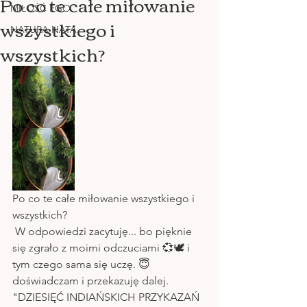
Po co te całe miłowanie
MIŁOŚĆ EGO
wszystkiego i
NATURA NATA
wszystkich?
Po co te całe miłowanie wszystkiego i 
wszystkich? 
 W odpowiedzi zacytuję... bo pięknie 
się zgrało z moimi odczuciami 💞🕊 i 
tym czego sama się uczę. 😇 
doświadczam i przekazuję dalej.
"DZIESIĘĆ INDIAŃSKICH PRZYKAZAŃ