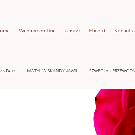
ome
Webinar on-line
Usługi
Ebooki
Konsulta
nych Dusz
MOTYL W SKANDYNAWII
SZWECJA - PRZEWODN
UZDRAWIANIE CIAŁA
BIZNES W DOBREJ ENERGII
MIŁOŚ