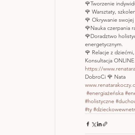
🌹Tworzenie indywid
🌹 Warsztaty, szkol
🌹 Okrywanie swojej
🌹Nauka czerpania ra
🌹Doradztwo holisty
energetycznym.
🌹 Relacje z dziećmi,
Konsultacja ONLINE
https://www.renatar
DobroCi 🌹 Nata
www.renatarakoczy.
#energiażeńska
#en
#holistyczne
#ducho
#ty
#dzieckowewnet