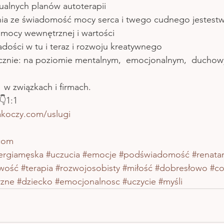
ualnych planów autoterapii
enia ze świadomość mocy serca i twego cudnego jestest
 mocy wewnętrznej i wartości 
dości w tu i teraz i rozwoju kreatywnego
cznie: na poziomie mentalnym,  emocjonalnym,  duchow
  w związkach i firmach.
1:1 
akoczy.com/uslugi
com
ergiamęska
#uczucia
#emocje
#podświadomość
#renata
wość
#terapia
#rozwojosobisty
#miłość
#dobresłowo
#co
rzne
#dziecko
#emocjonalnosc
#uczycie
#myśli