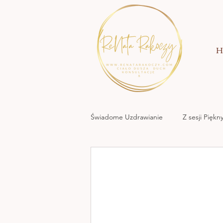
H
Świadome Uzdrawianie
Z sesji Pięk
MOC KREACJI MIŁOWANIA
NATURA NATA