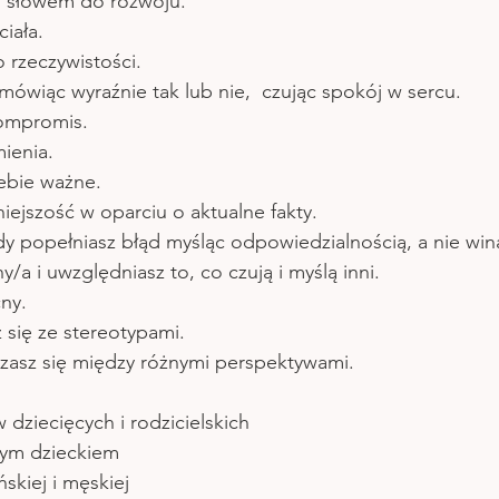
m słowem do rozwoju.
iała. 
o rzeczywistości.
 mówiąc wyraźnie tak lub nie,  czując spokój w sercu.
kompromis. 
ienia.
iebie ważne. 
niejszość w oparciu o aktualne fakty.
gdy popełniasz błąd myśląc odpowiedzialnością, a nie win
/a i uwzględniasz to, co czują i myślą inni. 
ny. 
z się ze stereotypami.  
szasz się między różnymi perspektywami. 
dziecięcych i rodzicielskich
ym dzieckiem 
skiej i męskiej