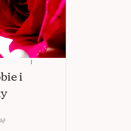
bie i
ny
ój!