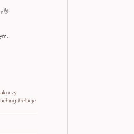
wa👌
ym, 
rakoczy
aching
#relacje