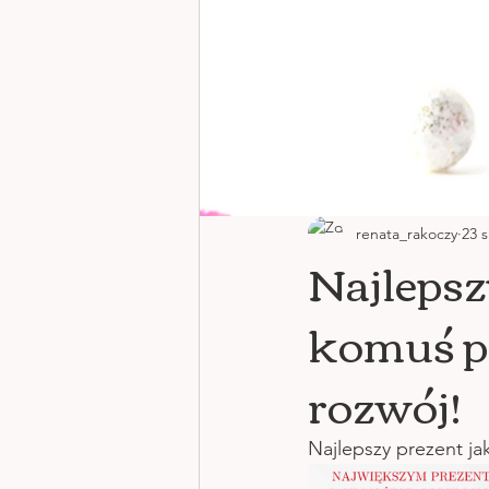
renata_rakoczy
23 s
Najlepsz
komuś p
rozwój!
Najlepszy prezent j