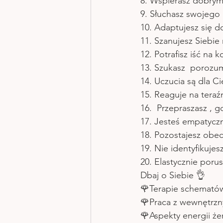
8. Wspierasz dobry
9. Słuchasz swojego c
10. Adaptujesz się d
11. Szanujesz Siebie
12. Potrafisz iść na 
13. Szukasz  porozum
14. Uczucia są dla C
15. Reaguje na teraź
16.  Przepraszasz , 
17. Jesteś empatyczny
18. Pozostajesz obec
19. Nie identyfikujes
20. Elastycznie poru
Dbaj o Siebie 👌
🌹Terapie schematów 
🌹Praca z wewnętrzn
🌹Aspekty energii żeń