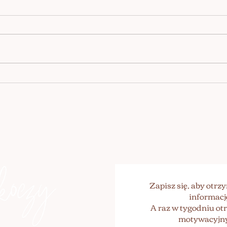
BLI
KAFÉ KAGAN /Skåne,
Kagarp
Zapisz się, aby otr
informacj
A raz w tygodniu o
motywacyjny