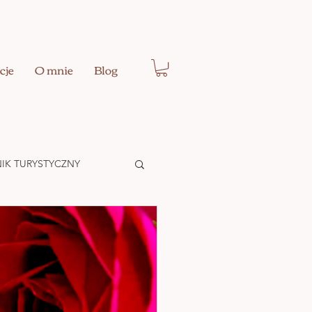
cje
O mnie
Blog
IK TURYSTYCZNY
Ć EGO