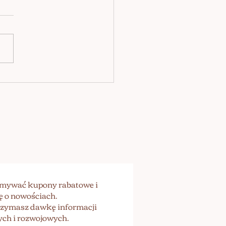
SKOŚĆ WG EGO
zymywać kupony rabatowe i
ę o nowościach.
trzymasz dawkę informacji
ch i rozwojowych.