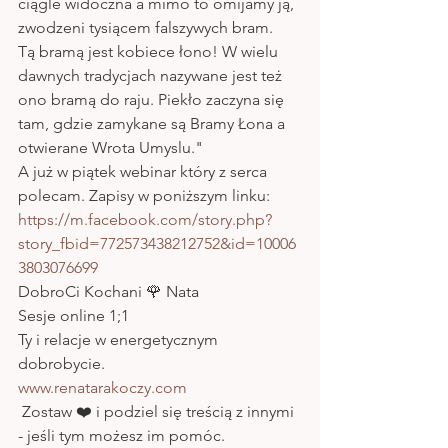
ciągle widoczna a mimo to omijamy ją, 
zwodzeni tysiącem falszywych bram.
Tą bramą jest kobiece łono! W wielu 
dawnych tradycjach nazywane jest też 
ono bramą do raju. Piekło zaczyna się 
tam, gdzie zamykane są Bramy Łona a 
otwierane Wrota Umyslu."
A już w piątek webinar który z serca 
polecam. Zapisy w poniższym linku: 
https://m.facebook.com/story.php?
story_fbid=772573438212752&id=10006
3803076699
DobroCi Kochani 🌹 Nata
Sesje online 1;1 
Ty i relacje w energetycznym 
dobrobycie.
www.renatarakoczy.com
 Zostaw ❤️ i podziel się treścią z innymi 
- jeśli tym możesz im pomóc.