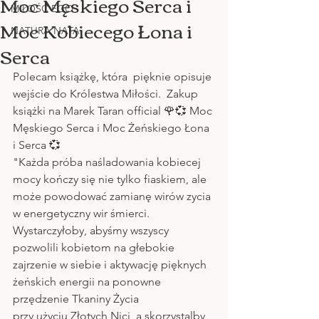
Moc Męskiego Serca i
MIŁOŚĆ EGO
Moc Kobiecego Łona i
NATURA NATA
Serca
Polecam książkę, która  pięknie opisuje 
wejście do Królestwa Miłości.  Zakup 
książki na Marek Taran official 🌹💞 Moc 
Męskiego Serca i Moc Żeńskiego Łona 
i Serca 💞
"Każda próba naśladowania kobiecej 
mocy kończy się nie tylko fiaskiem, ale 
może powodować zamianę wirów zycia
w energetyczny wir śmierci. 
Wystarczyłoby, abyśmy wszyscy
pozwolili kobietom na głebokie 
zajrzenie w siebie i aktywację pięknych 
żeńskich energii na ponowne 
przędzenie Tkaniny Życia 
przy użyciu Złotych Nici, a skorzystalby 