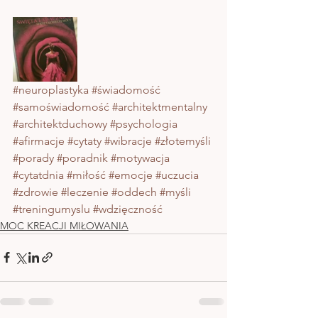
#neuroplastyka
#świadomość
#samoświadomość
#architektmentalny
#architektduchowy
#psychologia
#afirmacje
#cytaty
#wibracje
#złotemyśli
#porady
#poradnik
#motywacja
#cytatdnia
#miłość
#emocje
#uczucia
#zdrowie
#leczenie
#oddech
#myśli
#treningumyslu
#wdzięczność
MOC KREACJI MIŁOWANIA