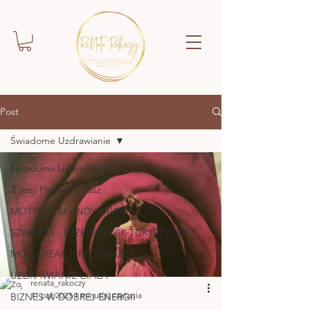
Post
Świadome Uzdrawianie
Świadome Uzdrawianie
Z sesji Pięknych Dusz
MOTYL W SKANDYNAWII
SZWECJA - PRZEWODNIK TURYSTYCZNY
MOC KREACJI MIŁOWANIA
UZDRAWIANIE CIAŁA
renata_rakoczy
11 paź 2023
1 minut(y) czytania
BIZNES W DOBREJ ENERGII