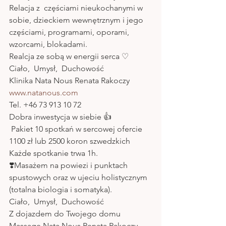
Relacja z  częściami nieukochanymi w 
sobie, dzieckiem wewnętrznym i jego 
częściami, programami, oporami, 
wzorcami, blokadami.
Realcja ze sobą w energii serca ♡
Ciało,  Umysł,  Duchowość 
Klinika Nata Nous Renata Rakoczy 
www.natanous.com
Tel. +46 73 913 10 72 
Dobra inwestycja w siebie 👍
 Pakiet 10 spotkań w sercowej ofercie
1100 zł lub 2500 koron szwedzkich
Każde spotkanie trwa 1h.
❣️Masażem na powiezi i punktach 
spustowych oraz w ujeciu holistycznym 
(totalna biologia i somatyka).
Ciało,  Umysł,  Duchowość 
Z dojazdem do Twojego domu
Massage Nata Nous Renata Rakoczy 