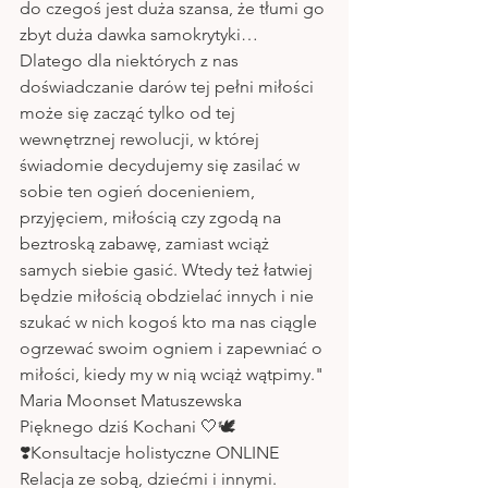
do czegoś jest duża szansa, że tłumi go 
zbyt duża dawka samokrytyki… 
Dlatego dla niektórych z nas 
doświadczanie darów tej pełni miłości 
może się zacząć tylko od tej 
wewnętrznej rewolucji, w której 
świadomie decydujemy się zasilać w 
sobie ten ogień docenieniem, 
przyjęciem, miłością czy zgodą na 
beztroską zabawę, zamiast wciąż 
samych siebie gasić. Wtedy też łatwiej 
będzie miłością obdzielać innych i nie 
szukać w nich kogoś kto ma nas ciągle 
ogrzewać swoim ogniem i zapewniać o 
miłości, kiedy my w nią wciąż wątpimy."
Maria Moonset Matuszewska 
Pięknego dziś Kochani 🤍🕊
❣️Konsultacje holistyczne ONLINE 
Relacja ze sobą, dziećmi i innymi.