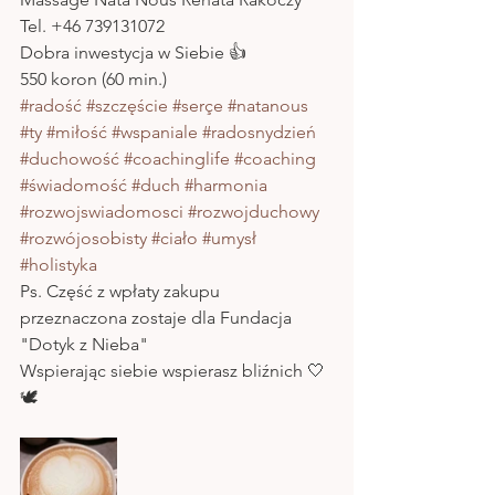
Tel. +46 739131072
Dobra inwestycja w Siebie 👍
550 koron (60 min.)
#radość
#szczęście
#serçe
#natanous
#ty
#miłość
#wspaniale
#radosnydzień
#duchowość
#coachinglife
#coaching
#świadomość
#duch
#harmonia
#rozwojswiadomosci
#rozwojduchowy
#rozwójosobisty
#ciało
#umysł
#holistyka
Ps. Część z wpłaty zakupu 
przeznaczona zostaje dla Fundacja 
"Dotyk z Nieba" 
Wspierając siebie wspierasz bliźnich 🤍
🕊