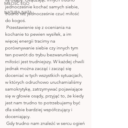
MIŁOŚĆ EGO
jednocześnie kochać samych siebie, 
NATURA NATA
trudno też jednocześnie czuć miłość 
do kogoś.
 Przestawienie się z oceniania na 
kochanie to pewien wysiłek, a im 
więcej energii tracimy na 
porównywanie siebie czy innych tym 
ten powrót do trybu bezwarunkowej 
miłości jest trudniejszy. W każdej chwili 
jednak można zacząć i zacząć się 
doceniać w tych wszystkich sytuacjach, 
w których odruchowo uruchamialiśmy 
samokrytykę, zatrzymywać pojawiające 
się w głowie osądy, przyjąć to, że kiedy 
jest nam trudno to potrzebujemy być 
dla siebie bardziej współczujący i 
doceniający.
 Gdy trudno nam znaleźć w sercu ogień 