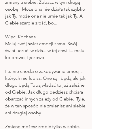
zmiany u siebie. Zobacz w tym drugą 
osobę.  Może ona nie działa tak szybko 
jak Ty, może ona nie umie tak jak Ty. A 
Ciebie szarpie złość, bo...
Więc  Kochana...
Maluj swój świat emocji sama. Swój 
świat uczuć  w dziś... w tej chwili... maluj 
kolorowo, tęczowo.
I tu nie chodzi o zakopywanie emocji, 
których nie lubisz. One są i będą ale jak 
długo będą Tobą władać to już zależne 
od Ciebie. Jak długo bedziesz chciała 
obarczać innych zależy od Ciebie.  Tyle, 
że w ten sposób nie zmienisz ani siebie 
ani drugiej osoby. 
Zmianę możesz zrobić tylko w sobie. 