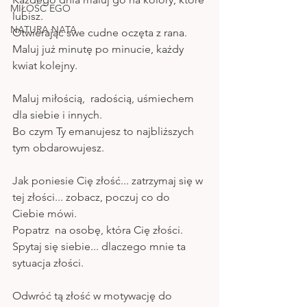
MIŁOŚĆ EGO
lubisz.
NATURA NATA
Otwierając swe cudne oczęta z rana. 
Maluj już minutę po minucie, każdy 
kwiat kolejny.
Maluj miłością,  radością, uśmiechem 
dla siebie i innych.
Bo czym Ty emanujesz to najbliższych 
tym obdarowujesz.
Jak poniesie Cię złość... zatrzymaj się w 
tej złości... zobacz, poczuj co do 
Ciebie mówi.
Popatrz  na osobę, która Cię złości. 
Spytaj się siebie... dlaczego mnie ta 
sytuacja złości.
Odwróć tą złość w motywację do 