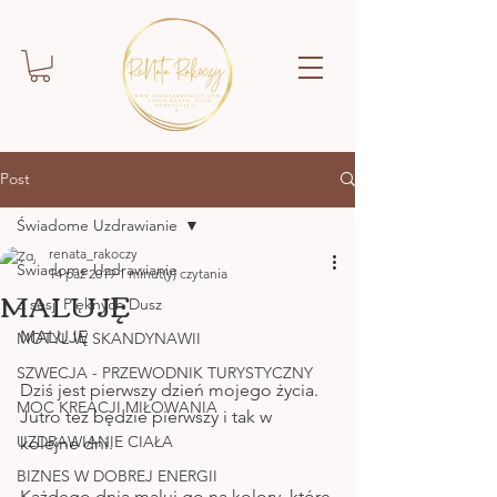
Post
Świadome Uzdrawianie
renata_rakoczy
Świadome Uzdrawianie
14 paź 2019
1 minut(y) czytania
MALUJĘ
Z sesji Pięknych Dusz
MALUJĘ 
MOTYL W SKANDYNAWII
SZWECJA - PRZEWODNIK TURYSTYCZNY
Dziś jest pierwszy dzień mojego życia.
MOC KREACJI MIŁOWANIA
Jutro też będzie pierwszy i tak w 
UZDRAWIANIE CIAŁA
kolejne dni.
BIZNES W DOBREJ ENERGII
Każdego dnia maluj go na kolory, które 