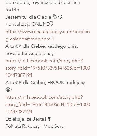
potrzebuje, również dla dzieci i ich 
rodzin. 
Jestem tu  dla Ciebie 👌💞
Konsultacja ONLINE👇 
https://www.renatarakoczy.com/bookin
g-calendar/moc-serc-1
A tu 👉 dla Ciebie, każdego dnia, 
newsletter wspierający: 
https://m.facebook.com/story.php?
story_fbid=1975107339514160&id=1000
10447387194
A tu 👉 dla Ciebie, EBOOK budujący 
😍:
https://m.facebook.com/story.php?
story_fbid=1964614830563411&id=1000
10447387194
Dziękuję, że Jesteś ❣️
ReNata Rakoczy - Moc Serc 