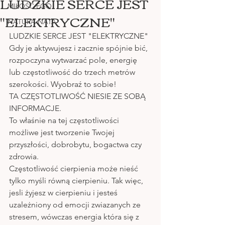
LUDZKIE SERCE JEST
MIŁOŚĆ EGO
"ELEKTRYCZNE"
NATURA NATA
LUDZKIE SERCE JEST "ELEKTRYCZNE"
Gdy je aktywujesz i zacznie spójnie bić, 
rozpoczyna wytwarzać pole, energię 
lub częstotliwość do trzech metrów 
szerokości. Wyobraź to sobie! 
TA CZĘSTOTLIWOŚĆ NIESIE ZE SOBĄ 
INFORMACJE. 
To właśnie na tej częstotliwości 
możliwe jest tworzenie Twojej 
przyszłości, dobrobytu, bogactwa czy 
zdrowia. 
Częstotliwość cierpienia może nieść 
tylko myśli równą cierpieniu. Tak więc, 
jesli żyjesz w cierpieniu i jesteś 
uzależniony od emocji zwiazanych ze 
stresem, wówczas energia która się z 