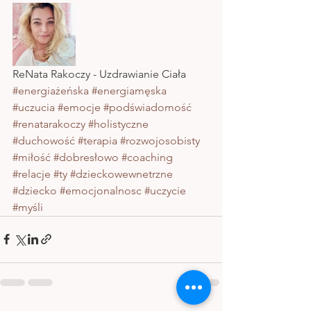
ReNata Rakoczy - Uzdrawianie Ciała  
#energiażeńska
#energiamęska
#uczucia
#emocje
#podświadomość
#renatarakoczy
#holistyczne
#duchowość
#terapia
#rozwojosobisty
#miłość
#dobresłowo
#coaching
#relacje
#ty
#dzieckowewnetrzne
#dziecko
#emocjonalnosc
#uczycie
#myśli