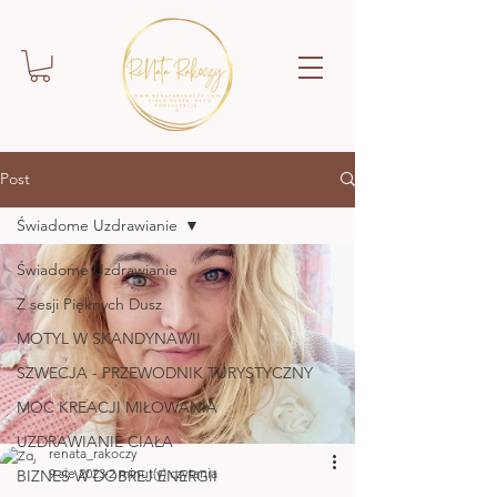
Post
Świadome Uzdrawianie
Świadome Uzdrawianie
Z sesji Pięknych Dusz
MOTYL W SKANDYNAWII
SZWECJA - PRZEWODNIK TURYSTYCZNY
MOC KREACJI MIŁOWANIA
UZDRAWIANIE CIAŁA
renata_rakoczy
9 sie 2023
2 minut(y) czytania
BIZNES W DOBREJ ENERGII