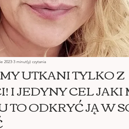
ie 2023
3 minut(y) czytania
/MY UTKANI TYLKO Z
I! I JEDYNY CEL JAK
U TO ODKRYĆ JĄ W SO
Ć