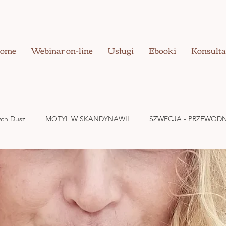
ome
Webinar on-line
Usługi
Ebooki
Konsulta
nych Dusz
MOTYL W SKANDYNAWII
SZWECJA - PRZEWODN
UZDRAWIANIE CIAŁA
BIZNES W DOBREJ ENERGII
MIŁOŚ