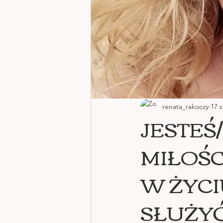
renata_rakoczy
17 s
JESTEŚ
MIŁOŚC
W ŻYCI
SŁUŻY