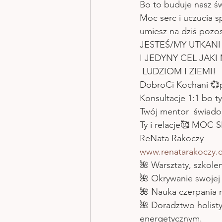
Bo to buduje nasz św
Moc serc i uczucia sp
umiesz na dziś pozos
JESTEŚ/MY UTKANI
I JEDYNY CEL JAKI
 LUDZIOM I ZIEMI!
DobroCi Kochani 💞p
Konsultacje 1:1 bo ty
Twój mentor  świado
Ty i relacje🥰 MOC 
ReNata Rakoczy       
www.renatarakoczy.
🌺 Warsztaty, szkol
🌺 Okrywanie swojej
🌺 Nauka czerpania r
🌺 Doradztwo holist
energetycznym.