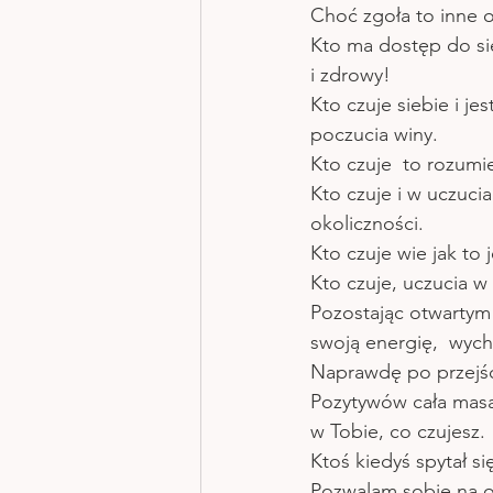
Choć zgoła to inne 
Kto ma dostęp do sie
i zdrowy!
Kto czuje siebie i 
poczucia winy.
Kto czuje  to rozumie
Kto czuje i w uczuci
okoliczności.
Kto czuje wie jak to j
Kto czuje, uczucia w 
Pozostając otwartym 
swoją energię,  wych
Naprawdę po przejści
Pozytywów cała masa
w Tobie, co czujesz.
Ktoś kiedyś spytał się
Pozwalam sobie na o