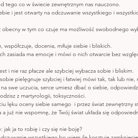
od tego co w świecie zewnętrznym nas nauczono.
bie i jest otwarty na odczuwanie wszystkiego i wszystkic
jest obecny w tym co czuje ma możliwość swobodnego wy
, współczuje, docenia, miłuje siebie i bliskich.
ach zasiada ma emocje i mówi o nich otwarcie bez wzglę
est i nie raz płacze ale szybciej wybacza sobie i bliskim.
sobie pielęgnuje szybciej i łatwiej mówi tak, tak lub nie, 
na swe uczucia, serce umiesz dbać o siebie, odpowiedzia
odzisz z martyrologii, toksyczności.
u lęku oceny siebie samego  i przez świat zewnętrzny st
 a już nie wspomnę, że Twój świat układa się odpowied
: jak ja to robię i czy się nie boję?
dczuwanie wszystkiego bo wiem ile kosztuje zamknięcie