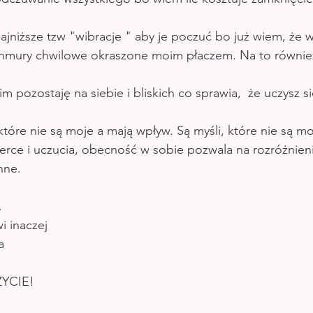
jniższe tzw "wibracje " aby je poczuć bo już wiem, że w
 chmury chwilowe okraszone moim płaczem. Na to równie
 pozostaję na siebie i bliskich co sprawia,  że uczysz s
które nie są moje a mają wpływ. Są myśli, które nie są mo
serce i uczucia, obecność w sobie pozwala na rozróżnieni
nne.
 
.
i inaczej
a
YCIE!