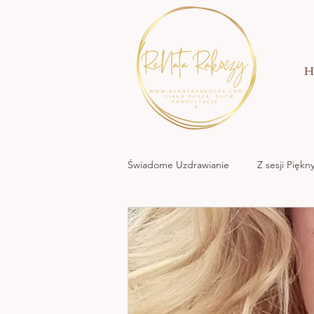
H
Świadome Uzdrawianie
Z sesji Pięk
MOC KREACJI MIŁOWANIA
NATURA NATA