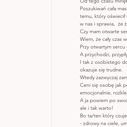
Od tego czasu minęło
Poszukiwań cała mas
temu, który oświecił 
w nas i sprawia,  że 
Czy mam otwarte ser
Wiem, że cały czas w
Przy otwartym sercu c
A przychodzi, przypł
I tak z osobistego d
okazuje się trudne.
Wtedy zazwyczaj zamy
Ceni się osobę jak p
emocjonalnie, rozklej
A ja powiem po swoi
ale i tak warto! 
Bo ta/ten który czuje
- zdrowy na ciele, um