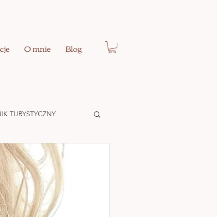
cje
O mnie
Blog
IK TURYSTYCZNY
Ć EGO