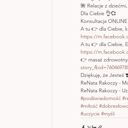
🌺 Relacje z dziećmi,
Dla Ciebie 👌💞
Konsultacja ONLINE
A tu 👉 dla Ciebie, 
https://m.facebook
A tu 👉 dla Ciebie,
https://m.facebook
👉 masaż zdrowotny
story_fbid=7604697
Dziękuję, że Jesteś ❣
ReNata Rakoczy - Mo
ReNata Rakoczy - Uzd
#podświadomość
#r
#miłość
#dobresłow
#uczycie
#myśli