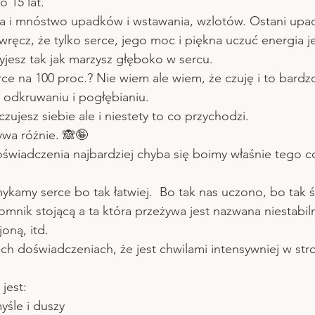
 15 lat. 
a i mnóstwo upadków i wstawania, wzlotów. Ostani upad
wręcz, że tylko serce, jego moc i piękna uczuć energia je
żyjesz tak jak marzysz głęboko w sercu.
ce na 100 proc.? Nie wiem ale wiem, że czuję i to bard
 odkruwaniu i pogłębianiu. 
zujesz siebie ale i niestety to co przychodzi. 
ywa różnie. 🙈🤪
oświadczenia najbardziej chyba się boimy właśnie tego co
kamy serce bo tak łatwiej.  Bo tak nas uczono, bo tak ś
omnik stojącą a ta która przeżywa jest nazwana niestabil
oną, itd.
ch doświadczeniach, że jest chwilami intensywniej w st
 jest:
yśle i duszy