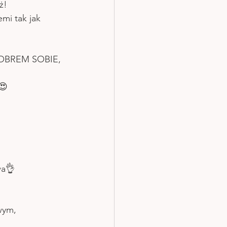
ż!
emi tak jak 
OBREM SOBIE, 
😍
wa👌
wym, 