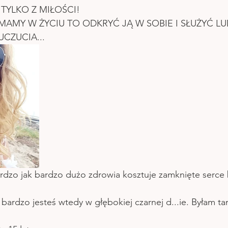
 TYLKO Z MIŁOŚCI!
 MAMY W ŻYCIU TO ODKRYĆ JĄ W SOBIE I SŁUŻYĆ LU
UCZUCIA...
rdzo jak bardzo dużo zdrowia kosztuje zamknięte serce 
k bardzo jesteś wtedy w głębokiej czarnej d...ie. Byłam ta