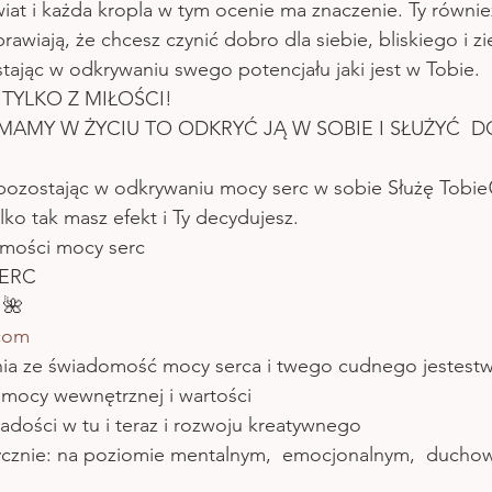
iat i każda kropla w tym ocenie ma znaczenie. Ty równie
rawiają, że chcesz czynić dobro dla siebie, bliskiego i zi
tając w odkrywaniu swego potencjału jaki jest w Tobie.
 TYLKO Z MIŁOŚCI!
 MAMY W ŻYCIU TO ODKRYĆ JĄ W SOBIE I SŁUŻYĆ  D
ozostając w odkrywaniu mocy serc w sobie Służę Tobie
lko tak masz efekt i Ty decydujesz.
mości mocy serc 
SERC
 🌺
com
enia ze świadomość mocy serca i twego cudnego jestest
 mocy wewnętrznej i wartości 
adości w tu i teraz i rozwoju kreatywnego
ycznie: na poziomie mentalnym,  emocjonalnym,  ducho