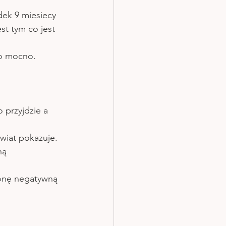
ek 9 miesiecy 
st tym co jest 
zo mocno. 
 przyjdzie a 
wiat pokazuje. 
ną 
ronę negatywną 