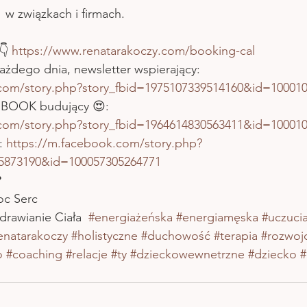
  w związkach i firmach.
 
https://www.renatarakoczy.com/booking-cal
każdego dnia, newsletter wspierający: 
.com/story.php?story_fbid=1975107339514160&id=10001
 EBOOK budujący 😍:
.com/story.php?story_fbid=1964614830563411&id=10001
: 
https://m.facebook.com/story.php?
85873190&id=100057305264771
️
c Serc 
rawianie Ciała  
#energiażeńska
#energiamęska
#uczuci
enatarakoczy
#holistyczne
#duchowość
#terapia
#rozwoj
o
#coaching
#relacje
#ty
#dzieckowewnetrzne
#dziecko
#