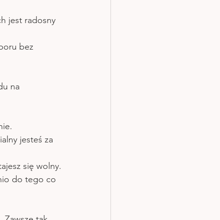
h jest radosny 
boru bez 
du na 
nie.
lny jesteś za 
ajesz się wolny.
nio do tego co 
. Zawsze tak 