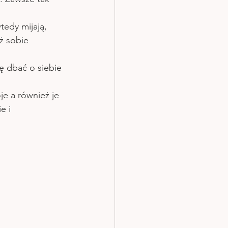
tedy mijają, 
ż sobie 
ię dbać o siebie 
je a również je 
e i 