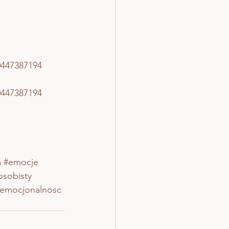
0447387194
0447387194
a
#emocje
osobisty
emocjonalnosc