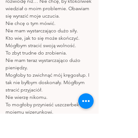
rozwiodę niż… Nie chcę, by ktokolwiek 
wiedział o moim problemie. Obawiam 
się wyrazić moje uczucia. 
Nie chcę o tym mówić.
Nie mam wystarczająco dużo siły. 
Kto wie, jak to się może skończyć. 
Mógłbym stracić swoją wolność. 
To zbyt trudne do zrobienia.
Nie mam teraz wystarczająco dużo 
pieniędzy. 
Mogłoby to zwichnąć mój kręgosłup. I 
tak nie byłbym doskonały. Mógłbym 
stracić przyjaciół. 
Nie wierzę nikomu.
To mogłoby przynieść uszczerbek 
mojemu wizerunkowi. 
Nie jestem dość dobry.
Tę listę można jeszcze ciągnąć dalej i 
dalej. 