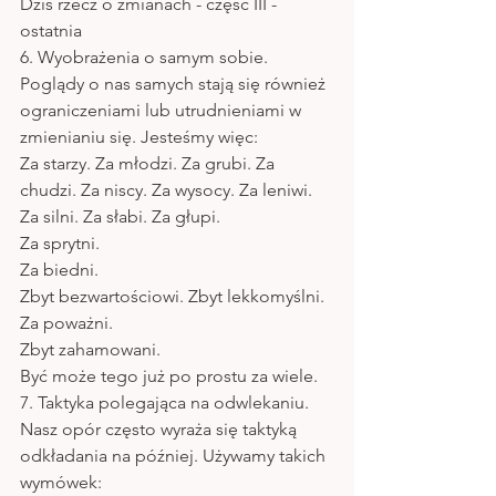
Dziś rzecz o zmianach - część III - 
ostatnia
6. Wyobrażenia o samym sobie.
Poglądy o nas samych stają się również 
ograniczeniami lub utrudnieniami w 
zmienianiu się. Jesteśmy więc:
Za starzy. Za młodzi. Za grubi. Za 
chudzi. Za niscy. Za wysocy. Za leniwi. 
Za silni. Za słabi. Za głupi.
Za sprytni.
Za biedni.
Zbyt bezwartościowi. Zbyt lekkomyślni. 
Za poważni.
Zbyt zahamowani.
Być może tego już po prostu za wiele.
7. Taktyka polegająca na odwlekaniu.
Nasz opór często wyraża się taktyką 
odkładania na później. Używamy takich 
wymówek: