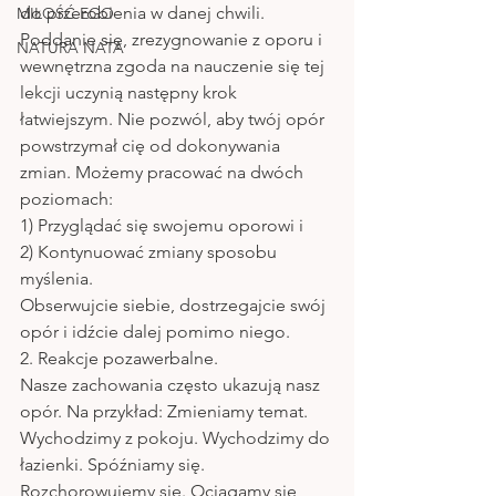
do przerobienia w danej chwili. 
MIŁOŚĆ EGO
Poddanie się, zrezygnowanie z oporu i 
NATURA NATA
wewnętrzna zgoda na nauczenie się tej 
lekcji uczynią następny krok 
łatwiejszym. Nie pozwól, aby twój opór 
powstrzymał cię od dokonywania 
zmian. Możemy pracować na dwóch 
poziomach:
1) Przyglądać się swojemu oporowi i
2) Kontynuować zmiany sposobu 
myślenia.
Obserwujcie siebie, dostrzegajcie swój 
opór i idźcie dalej pomimo niego.
2. Reakcje pozawerbalne.
Nasze zachowania często ukazują nasz 
opór. Na przykład: Zmieniamy temat. 
Wychodzimy z pokoju. Wychodzimy do 
łazienki. Spóźniamy się. 
Rozchorowujemy się. Ociągamy się 