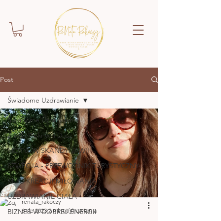
Post
Świadome Uzdrawianie
Świadome Uzdrawianie
Z sesji Pięknych Dusz
MOTYL W SKANDYNAWII
SZWECJA - PRZEWODNIK TURYSTYCZNY
MOC KREACJI MIŁOWANIA
UZDRAWIANIE CIAŁA
renata_rakoczy
6 sie 2023
2 minut(y) czytania
BIZNES W DOBREJ ENERGII