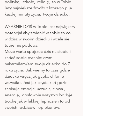
politykę,  szkołę,  religię,  to w Tobie 
leży największe źródło z którego pije 
każdej minuty życia,  twoje dziecko. 
WŁAŚNIE DZIŚ w Tobie jest największy 
potencjał aby zmienić w sobie to co 
widzisz w swoim dziecku i wcale się 
tobie nie podoba.
Może warto spojrzeć dziś na siebie i 
zadać sobie pytanie: czym 
nakarmiłam/em swoje dziecko do 7 
roku życia.  Jak wiemy to czas gdzie 
dziecko wręcz jak gąbka chłonie 
wszystko. Jest jak czysta kart gdzie 
zapisuje emocje, uczucia, słowa , 
energię,  dosłownie wszystko bo żyje 
trochę jak w lekkiej hipnozie i to od 
swoich rodziców   opiekunów. 