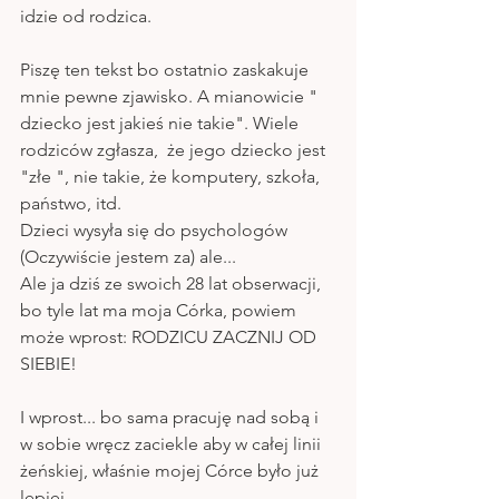
idzie od rodzica.
Piszę ten tekst bo ostatnio zaskakuje 
mnie pewne zjawisko. A mianowicie " 
dziecko jest jakieś nie takie". Wiele 
rodziców zgłasza,  że jego dziecko jest 
"złe ", nie takie, że komputery, szkoła,  
państwo, itd.
Dzieci wysyła się do psychologów 
(Oczywiście jestem za) ale... 
Ale ja dziś ze swoich 28 lat obserwacji, 
bo tyle lat ma moja Córka, powiem 
może wprost: RODZICU ZACZNIJ OD 
SIEBIE!
I wprost... bo sama pracuję nad sobą i 
w sobie wręcz zaciekle aby w całej linii 
żeńskiej, właśnie mojej Córce było już 
lepiej.