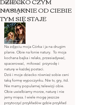
DZIECKO CZYM
MIŁOŚĆ EGO
NASIĄKNIE OD CIEBIE
NATURA NATA
TYM SIĘ STAJE
Na zdjęciu moja Córka i ja na drugim 
planie. Obie na łonie natury.  To moja 
kochana bajka i relaks, przesiadywać, 
spacerować,  miłować  przyrodę i 
naturę w każdej postaci.
Dziś i moje dziecko również sobie ceni 
taką formę wypoczynku. Nie tv, gry, itd. 
Nie mamy popularnej telewizji obie. 
Obie uwielbiamy morze, naturę i nie 
jemy mięsa. I wiele mogę jeszcze 
przytoczyć przykładów gdzie przykład 