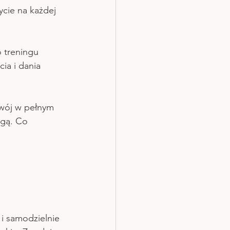
ycie na każdej 
 treningu 
ia i dania 
swój w pełnym 
agą. Co 
 i samodzielnie 