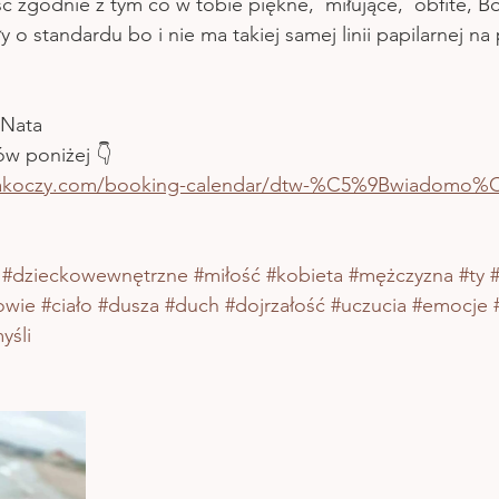
ść zgodnie z tym co w tobie piękne,  miłujące,  obfite, B
 o standardu bo i nie ma takiej samej linii papilarnej na 
 Nata
ów poniżej 👇 
arakoczy.com/booking-calendar/dtw-%C5%9Bwiadomo
#dzieckowewnętrzne
#miłość
#kobieta
#mężczyzna
#ty
#
owie
#ciało
#dusza
#duch
#dojrzałość
#uczucia
#emocje
yśli