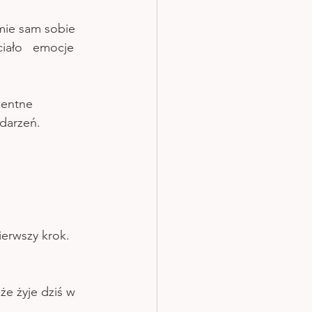
mie sam sobie 
ciało   emocje  
dentne 
darzeń. 
erwszy krok. 
e żyje dziś w 