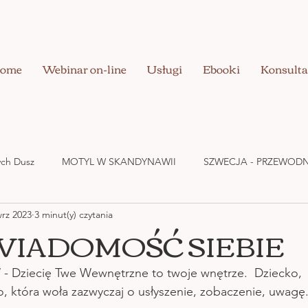
ome
Webinar on-line
Usługi
Ebooki
Konsulta
nych Dusz
MOTYL W SKANDYNAWII
SZWECJA - PRZEWODN
wrz 2023
3 minut(y) czytania
UZDRAWIANIE CIAŁA
BIZNES W DOBREJ ENERGII
MIŁOŚ
IADOMOŚĆ SIEBIE
- Dziecię Twe Wewnętrzne to twoje wnętrze.  Dziecko,  
wo, która woła zazwyczaj o usłyszenie, zobaczenie, uwagę.