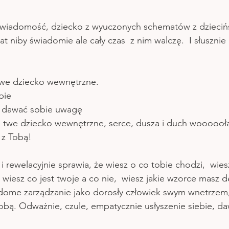
dświadomość, dziecko z wyuczonych schematów z dziecińs
at niby świadomie ale cały czas  z nim walczę.  I słusznie
swe dziecko wewnętrzne.
bie
i dawać sobie uwagę 
o twe dziecko wewnętrzne, serce, dusza i duch woooooł
 z Tobą!
rewelacyjnie sprawia, że wiesz o co tobie chodzi,  wies
iesz co jest twoje a co nie,  wiesz jakie wzorce masz d
iadome zarządzanie jako dorosły człowiek swym wnetrzem
bą. Odważnie, czule, empatycznie usłyszenie siebie, da