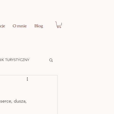
cje
O mnie
Blog
IK TURYSTYCZNY
Ć EGO
serce, dusza, 
 