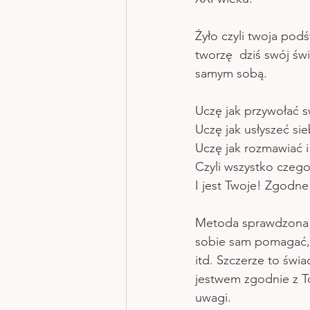
Żyło czyli twoja po
tworzę  dziś swój świ
samym sobą.  
Uczę jak przywołać 
Uczę jak usłyszeć sie
Uczę jak rozmawiać 
Czyli wszystko czeg
I jest Twoje! Zgodne
Metoda sprawdzona i 
sobie sam pomagać, w
itd. Szczerze to św
jestwem zgodnie z To
uwagi. 