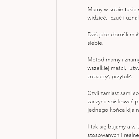
Mamy w sobie takie s
widzieć,  czuć i uzna
Dziś jako dorośli ma
siebie.
Metod mamy i znamy 
wszelkiej maści,  uż
zobaczył, przytulił.
Czyli zamiast sami s
zaczyna spiskować p
jednego końca kija n
I tak się bujamy a 
stosowanych i realne 