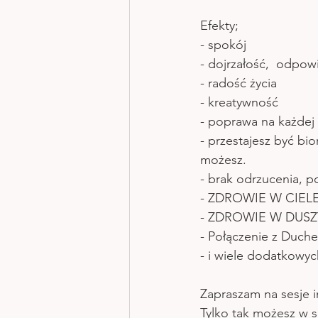
Efekty; 
- spokój 
- dojrzałość,  odpow
- radość życia
- kreatywność 
- poprawa na każdej 
- przestajesz być bio
możesz. 
- brak odrzucenia, p
- ZDROWIE W CIELE
- ZDROWIE W DUSZ
- Połączenie z Duch
- i wiele dodatkowy
Zapraszam na sesje i
Tylko tak możesz w s