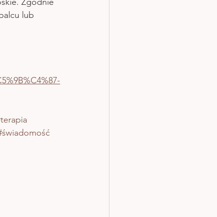
oskie. Zgodnie 
palcu lub 
%C5%9B%C4%87-
terapia
#świadomość