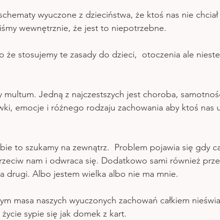
chematy wyuczone z dzieciństwa, że ktoś nas nie chciał 
liśmy wewnętrznie, że jest to niepotrzebne.
ło że stosujemy te zasady do dzieci,  otoczenia ale niest
multum. Jedną z najczestszych jest choroba, samotność,
ywki, emocje i różnego rodzaju zachowania aby ktoś nas us
obie to szukamy na zewnątrz.  Problem pojawia się gdy ca
rzeciw nam i odwraca się. Dodatkowo sami również prz
a drugi. Albo jestem wielka albo nie ma mnie.
w tym masa naszych wyuczonych zachowań całkiem nieświ
życie sypie się jak domek z kart.