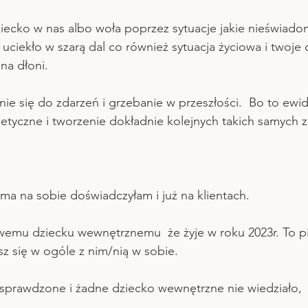
iecko w nas albo woła poprzez sytuacje jakie nieświado
i uciekło w szarą dal co również sytuacja życiowa i twoje 
na dłoni. 
nie się do zdarzeń i grzebanie w przeszłości.  Bo to ewi
tyczne i tworzenie dokładnie kolejnych takich samych z
ama na sobie doświadczyłam i już na klientach.
emu dziecku wewnętrznemu  że żyje w roku 2023r. To pi
sz się w ogóle z nim/nią w sobie.
 sprawdzone i żadne dziecko wewnętrzne nie wiedziało,  ż