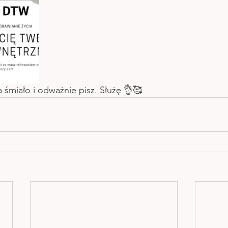
a śmiało i odważnie pisz. Służę 👌🥰