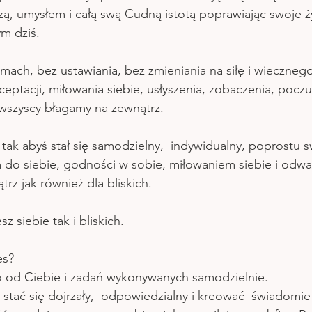
zą, umysłem i całą swą Cudną istotą poprawiając swoje ż
ym dziś.
mach, bez ustawiania, bez zmieniania na siłę i wiecznego
eptacji, miłowania siebie, usłyszenia, zobaczenia, poczuc
wszyscy błagamy na zewnątrz. 
tak abyś stał się samodzielny,  indywidualny, poprostu 
m do siebie, godności w sobie, miłowaniem siebie i odw
trz jak również dla bliskich. 
z siebie tak i bliskich.
es?
o od Ciebie i zadań wykonywanych samodzielnie.  
 stać się dojrzały,  odpowiedzialny i kreować  świadomie