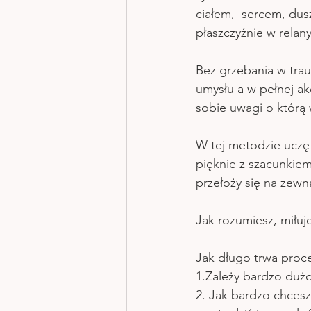
ciałem,  sercem, dus
płaszczyźnie w relan
Bez grzebania w trau
umysłu a w pełnej akc
sobie uwagi o którą 
W tej metodzie uczę 
pięknie z szacunkie
przełoży się na zewną
Jak rozumiesz, miłujes
Jak długo trwa proc
1.Zależy bardzo duż
2. Jak bardzo chcesz