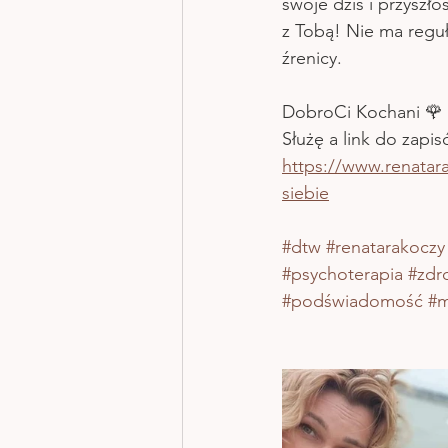
swoje dziś i przyszło
z Tobą! Nie ma reguły
źrenicy. 
DobroCi Kochani 🌹
Służę a link do zapis
https://www.renat
siebie
#dtw
#renatarakoczy
#psychoterapia
#zdr
#podświadomość
#m