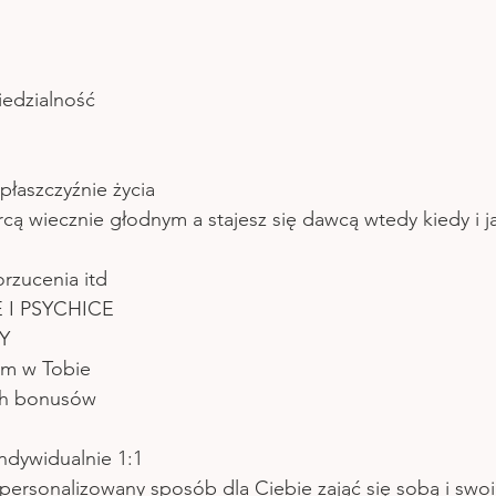
iedzialność
płaszczyźnie życia 
rcą wiecznie głodnym a stajesz się dawcą wtedy kiedy i ja
orzucenia itd
 I PSYCHICE
Y 
em w Tobie
ch bonusów 
ndywidualnie 1:1
personalizowany sposób dla Ciebie zająć się sobą i swo