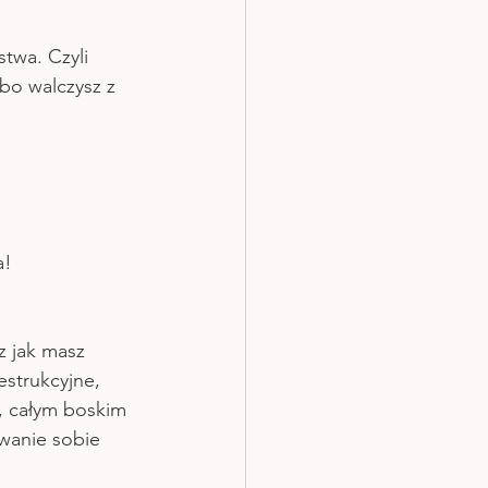
twa. Czyli 
 bo walczysz z 
a!
z jak masz 
estrukcyjne, 
, całym boskim 
wanie sobie 