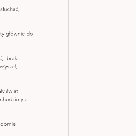
słuchać,  
ety głównie do 
  braki 
łyszał,  
ły świat 
echodzimy z 
adomie 