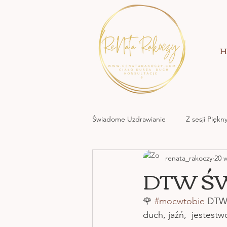
H
Świadome Uzdrawianie
Z sesji Pięk
renata_rakoczy
20 
MOC KREACJI MIŁOWANIA
DTW ŚW
NATURA NATA
🌹 
#mocwtobie
 DTW 
duch, jaźń,  jestest