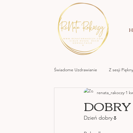
H
Świadome Uzdrawianie
Z sesji Pięk
renata_rakoczy
1 k
MOC KREACJI MIŁOWANIA
DOBRY
NATURA NATA
Dzień dobry🌷