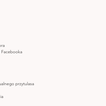
ora
e Facebooka 
ualnego przytulasa
ia