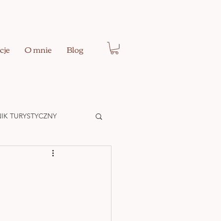
cje
O mnie
Blog
IK TURYSTYCZNY
Ć EGO