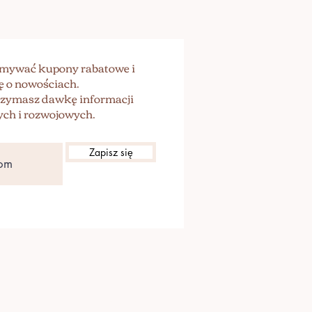
zymywać kupony rabatowe i
ę o nowościach.
trzymasz dawkę informacji
ch i rozwojowych.
Zapisz się
Polityka Prywatności