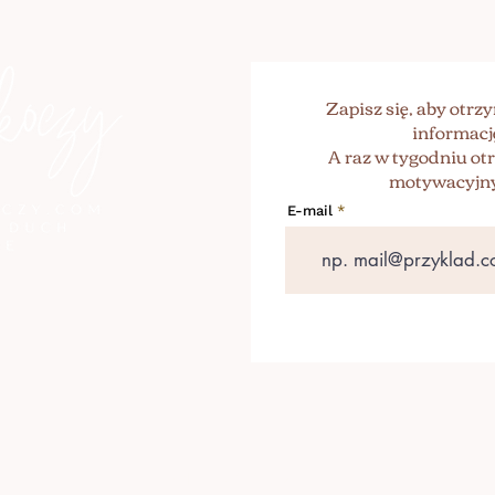
Zapisz się, aby otr
informacj
A raz w tygodniu o
motywacyjny
E-mail
+46 739 131 072