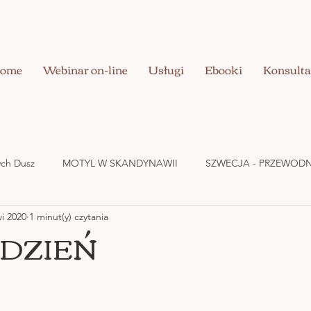
ome
Webinar on-line
Usługi
Ebooki
Konsulta
nych Dusz
MOTYL W SKANDYNAWII
SZWECJA - PRZEWODN
wi 2020
1 minut(y) czytania
UZDRAWIANIE CIAŁA
BIZNES W DOBREJ ENERGII
MIŁOŚ
 DZIEŃ