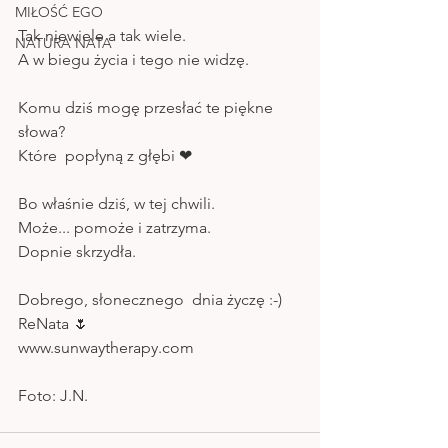
MIŁOŚĆ EGO
Tak niewiele a tak wiele. 
NATURA NATA
A w biegu życia i tego nie widzę.
Komu dziś mogę przesłać te piękne 
słowa?
Które  popłyną z głębi ❤
Bo właśnie dziś, w tej chwili.
Może... pomoże i zatrzyma.
Dopnie skrzydła.
Dobrego, słonecznego  dnia życzę :-)
ReNata 🌷
www.sunwaytherapy.com
Foto: J.N.