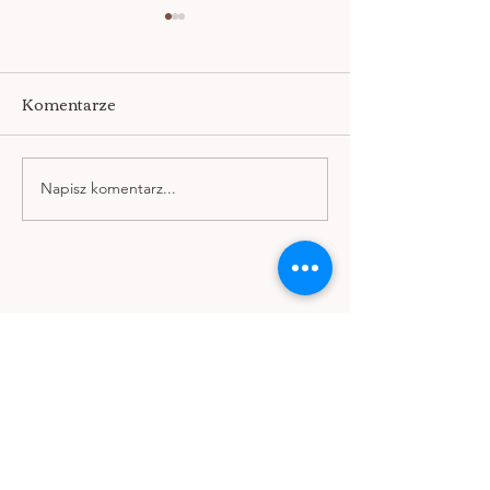
Komentarze
BLISKOŚĆ WG
Napisz komentarz...
KAFÉ KAGAN /Skåne,
Kagarp