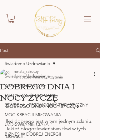
Post
Świadome Uzdrawianie
renata_rakoczy
Świadome Uzdrawianie
12 lut 2020
1 minut(y) czytania
DOBREGO DNIA I
Z sesji Pięknych Dusz
NOCY ŻYCZĘ
MOTYL W SKANDYNAWII
SZWECJA - PRZEWODNIK TURYSTYCZNY
DOBREGO DNIA/NOCY ŻYCZĘ🌷
MOC KREACJI MIŁOWANIA
Ileż dobrego jest w tym jednym zdaniu.
UZDRAWIANIE CIAŁA
Jakież błogosławieństwo tkwi w tych 
BIZNES W DOBREJ ENERGII
słowach.