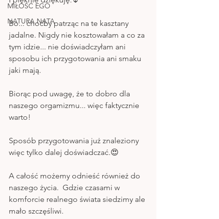
MIŁOŚĆ EGO
NATURA NATA
Bo... choćby patrząc na te kasztany 
jadalne. Nigdy nie kosztowałam a co za 
tym idzie... nie doświadczyłam ani 
sposobu ich przygotowania ani smaku 
jaki mają. 
Biorąc pod uwagę, że to dobro dla 
naszego orgamizmu... więc faktycznie 
warto!
Sposób przygotowania już znaleziony 
więc tylko dalej doświadczać.😍
A całość możemy odnieść również do 
naszego życia.  Gdzie czasami w 
komforcie realnego świata siedzimy ale 
mało szczęśliwi.