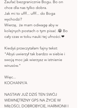
Zaufać bezgranicznie Bogu. Bo on 
chce dla nas tylko dobra. 
Jak mi to ufff... ufff... do Boga 
wychodzi? 
Wierzę,  że mam odwagę aby w 
kolejnych postach o tym pisać .😁 Bo 
cały czas w toku nauki tej ufności.❤
Kiedyś przeczytałam fajny tekst:
"Abyś uwierzył tak bardzo w siebie i 
swoją moc jak wierzysz w istnienie 
wirusów."
Więc...
KOCHANY/A
NASTAW JUŻ DZIŚ TEN SWÓJ 
WEWNĘTRZNY GPS NA ŻYCIE W 
MIŁOŚCI, DOBROBYCIE, HARMONII I 