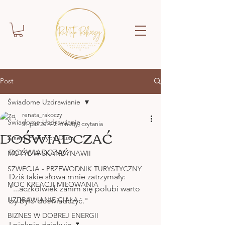
Post
Świadome Uzdrawianie
renata_rakoczy
Świadome Uzdrawianie
31 paź 2019
2 minut(y) czytania
DOŚWIADCZAĆ
Z sesji Pięknych Dusz
DOŚWIADCZAĆ 
MOTYL W SKANDYNAWII
SZWECJA - PRZEWODNIK TURYSTYCZNY
Dziś takie słowa mnie zatrzymały:
MOC KREACJI MIŁOWANIA
"...aczkolwiek zanim się polubi warto 
UZDRAWIANIE CIAŁA
by było doświadczyć."
BIZNES W DOBREJ ENERGII
I pięknie dziękuję.🌷