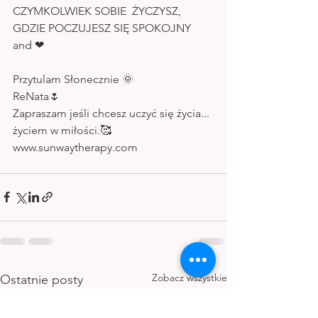
CZYMKOLWIEK SOBIE  ŻYCZYSZ, 
GDZIE POCZUJESZ SIĘ SPOKOJNY 
and ❤
Przytulam Słonecznie 🌞
ReNata🌷
Zapraszam jeśli chcesz uczyć się życia... 
życiem w miłości.🥰
www.sunwaytherapy.com
Zobacz wszystkie
Ostatnie posty