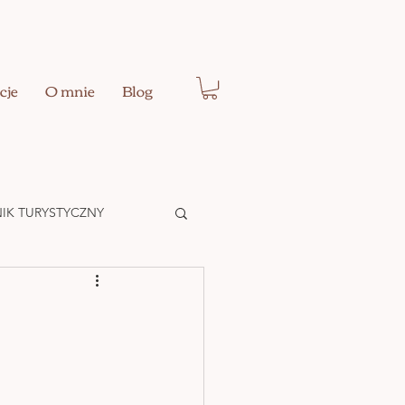
cje
O mnie
Blog
IK TURYSTYCZNY
Ć EGO