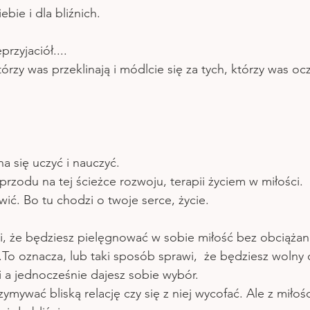
bie i dla bliźnich.
rzyjaciół....
órzy was przeklinają i módlcie się za tych, którzy was ocz
a się uczyć i nauczyć.
przodu na tej ścieżce rozwoju, terapii życiem w miłości.
ić. Bo tu chodzi o twoje serce, życie. 
wi, że będziesz pielęgnować w sobie miłość bez obciążani
.To oznacza, lub taki sposób sprawi,  że będziesz wolny 
 a jednocześnie dajesz sobie wybór.
ymywać bliską relację czy się z niej wycofać. Ale z miłośc