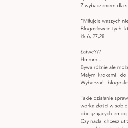
Z wybaczeniem dla sie
"Miłujcie waszych niep
Błogosławcie tych, kt
Łk 6, 27,28
Łatwe???
Hmmm....
Bywa różnie ale możn
Małymi krokami i do 
Wybaczać,  błogosław
Takie działanie spra
worka złości w sobie
obciążających emocji
Czy nadal chcesz utrz