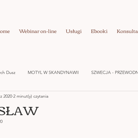
ome
Webinar on-line
Usługi
Ebooki
Konsulta
nych Dusz
MOTYL W SKANDYNAWII
SZWECJA - PRZEWODN
rz 2020
2 minut(y) czytania
UZDRAWIANIE CIAŁA
BIZNES W DOBREJ ENERGII
MIŁOŚ
SŁAW
20