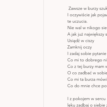
 Zawsze w burzy szuk
I oczywiście jak pojaw
te uczucia.
Nie wal w nikogo sie
A jak już największy
Usiądź w ciszy
Zamknij oczy
I zadaj sobie pytanie
Co mi to dobrego ni
Co z tej burzy mam w
O co zadbać w sobi
Co mi ta burza mówi
Co do mnie chce po
I z pokojem w sercu s
lęku zadbaj o siebie