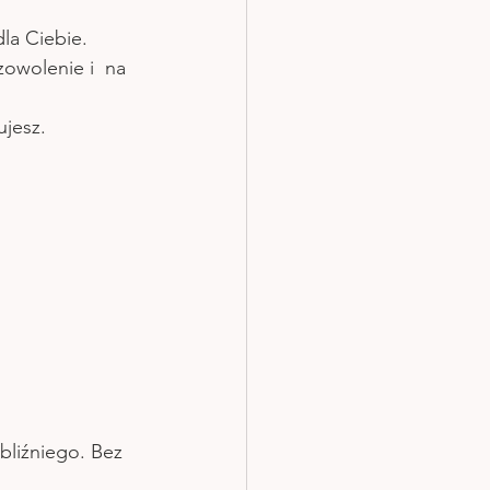
dla Ciebie.
ozowolenie i  na 
ujesz.
 bliźniego. Bez 