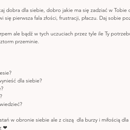
aj dobra dla siebie, dobro jakie ma się zadziać w Tobie 
i się pierwsza fala złości, frustracji, płaczu. Daj sobie p
rpem ale bądź w tych uczuciach przez tyle ile Ty potrzeb
 sztorm przeminie.
esie?
ynieść dla siebie?
e?
?
wiedzieć?
tań w obronie siebie ale z ciszą  dla burzy i miłością dla
 z ❤