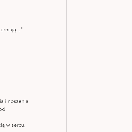
erniają..."
a i noszenia 
od 
ią w sercu, 