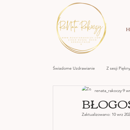
H
Świadome Uzdrawianie
Z sesji Pięk
renata_rakoczy
9 w
MOC KREACJI MIŁOWANIA
BŁOGO
Zaktualizowano:
10 wrz 20
NATURA NATA