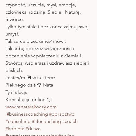
czynność, uczucie, myśl, emocje, 
człowieka, rodzinę, Siebie,  Naturę, 
Stwórce.
Tylko tym stale i bez końca zajmuj swój 
umysł.
Tak serce przez umysł mówi. 
Tak sobą poprzez wdzięczność i 
docenienie w połączeniu z Ziemią i 
Stwórcą  wspierasz i uzdrawiasz siebie i 
bliskich.
Jesteś/m 💟 w tu i teraz
Pieknego dziś 🌹 Nata 
Ty i relacje
Konsultacje online 1;1 
www.renatarakoczy.com
#businesscoaching
#doradztwo
#consulting
#lifecoaching
#coach
#kobieta
#dusza
#terapiatranspersonalna
#online