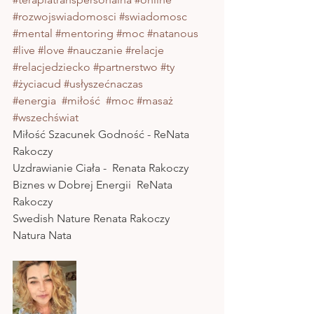
#rozwojswiadomosci
#swiadomosc
#mental
#mentoring
#moc
#natanous
#live
#love
#nauczanie
#relacje
#relacjedziecko
#partnerstwo
#ty
#życiacud
#usłyszećnaczas
#energia
#miłość
#moc
#masaż
#wszechświat
Miłość Szacunek Godność - ReNata 
Rakoczy  
Uzdrawianie Ciała -  Renata Rakoczy  
Biznes w Dobrej Energii  ReNata 
Rakoczy  
Swedish Nature Renata Rakoczy 
Natura Nata 