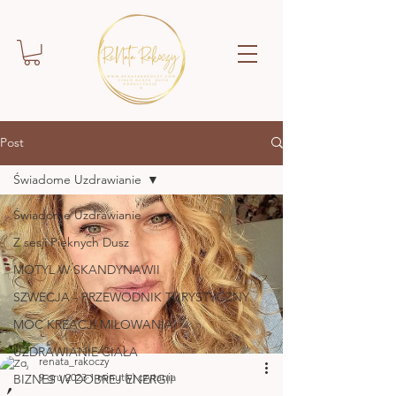
Post
Świadome Uzdrawianie
Świadome Uzdrawianie
Z sesji Pięknych Dusz
MOTYL W SKANDYNAWII
SZWECJA - PRZEWODNIK TURYSTYCZNY
MOC KREACJI MIŁOWANIA
UZDRAWIANIE CIAŁA
renata_rakoczy
9 gru 2023
1 minut(y) czytania
BIZNES W DOBREJ ENERGII