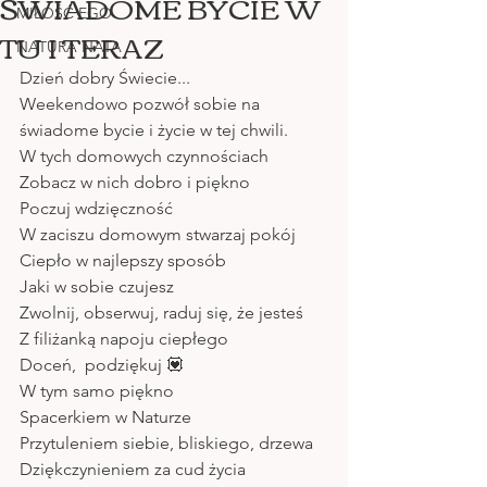
ŚWIADOME BYCIE W
MIŁOŚĆ EGO
TU I TERAZ
NATURA NATA
Dzień dobry Świecie... 
Weekendowo pozwół sobie na 
świadome bycie i życie w tej chwili.
W tych domowych czynnościach 
Zobacz w nich dobro i piękno 
Poczuj wdzięczność 
W zaciszu domowym stwarzaj pokój 
Ciepło w najlepszy sposób 
Jaki w sobie czujesz 
Zwolnij, obserwuj, raduj się, że jesteś 
Z filiżanką napoju ciepłego 
Doceń,  podziękuj 💟
W tym samo piękno 
Spacerkiem w Naturze
Przytuleniem siebie, bliskiego, drzewa
Dziękczynieniem za cud życia 