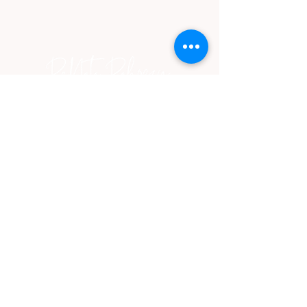
Zapisz się, aby otrzymywać kupony
rabatowe i informację o nowościach.
A raz w tygodniu otrzymasz dawkę
informacji motywacyjnych i
rozwojowych.
E-mail