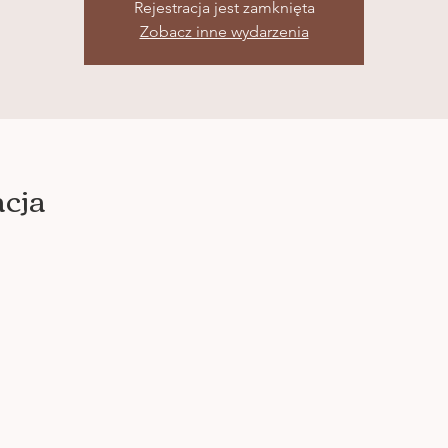
Rejestracja jest zamknięta
Zobacz inne wydarzenia
acja